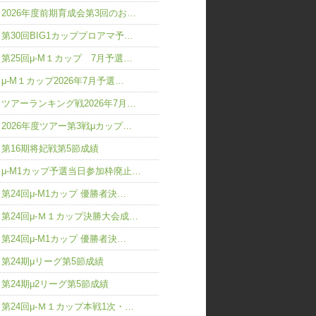
2026年度前期育成会第3回のお…
第30回BIG1カッププロアマ予…
第25回μ-M１カップ 7月予選…
μ-M１カップ2026年7月予選…
ツアーランキング戦2026年7月…
2026年度ツアー第3戦μカップ…
第16期将妃戦第5節成績
μ-M1カップ予選当日参加枠廃止…
第24回μ-M1カップ 優勝者決…
第24回μ-Ｍ１カップ決勝大会成…
第24回μ-M1カップ 優勝者決…
第24期μリーグ第5節成績
第24期μ2リーグ第5節成績
第24回μ-Ｍ１カップ本戦1次・…