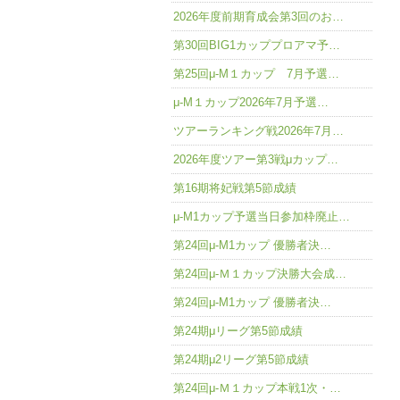
2026年度前期育成会第3回のお…
第30回BIG1カッププロアマ予…
第25回μ-M１カップ 7月予選…
μ-M１カップ2026年7月予選…
ツアーランキング戦2026年7月…
2026年度ツアー第3戦μカップ…
第16期将妃戦第5節成績
μ-M1カップ予選当日参加枠廃止…
第24回μ-M1カップ 優勝者決…
第24回μ-Ｍ１カップ決勝大会成…
第24回μ-M1カップ 優勝者決…
第24期μリーグ第5節成績
第24期μ2リーグ第5節成績
第24回μ-Ｍ１カップ本戦1次・…