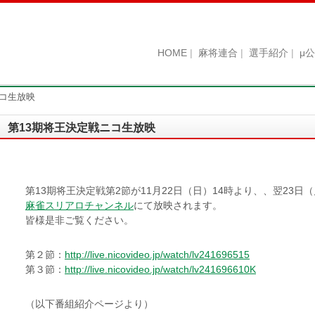
HOME
麻将連合
選手紹介
μ
ニコ生放映
第13期将王決定戦ニコ生放映
第13期将王決定戦第2節が11月22日（日）14時より、、翌23日
麻雀スリアロチャンネル
にて放映されます。
皆様是非ご覧ください。
第２節：
http://live.nicovideo.jp/watch/lv241696515
第３節：
http://live.nicovideo.jp/watch/lv241696610K
（以下番組紹介ページより）