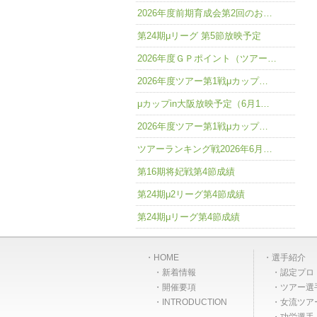
2026年度前期育成会第2回のお…
第24期μリーグ 第5節放映予定
2026年度ＧＰポイント（ツアー…
2026年度ツアー第1戦μカップ…
μカップin大阪放映予定（6月1…
2026年度ツアー第1戦μカップ…
ツアーランキング戦2026年6月…
第16期将妃戦第4節成績
第24期μ2リーグ第4節成績
第24期μリーグ第4節成績
HOME
選手紹介
新着情報
認定プロ
開催要項
ツアー選
INTRODUCTION
女流ツア