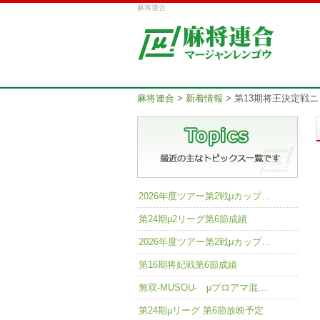
麻将連合
麻将連合
>
新着情報
>
第13期将王決定戦
2026年度ツアー第2戦μカップ…
第24期μ2リーグ第6節成績
2026年度ツアー第2戦μカップ…
第16期将妃戦第6節成績
無双-MUSOU- μプロアマ混…
第24期μリーグ 第6節放映予定