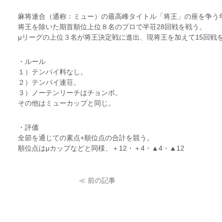
麻将連合（通称：ミュー）の最高峰タイトル「将王」の座を争う
将王を除いた期首順位上位８名のプロで半荘28回戦を戦う。
μリーグの上位３名が将王決定戦に進出、現将王を加えて15回戦
・ルール
１）テンパイ料なし。
２）テンパイ連荘。
３）ノーテンリーチはチョンボ。
その他はミューカップと同じ。
・評価
全節を通じての素点+順位点の合計を競う。
順位点はμカップなどと同様、＋12・＋4・▲4・▲12
≪ 前の記事