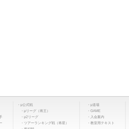
μ公式戦
μ道場
μリーグ（将王）
GAME
手
μ2リーグ
入会案内
ー
ツアーランキング戦（将星）
教室用テキスト