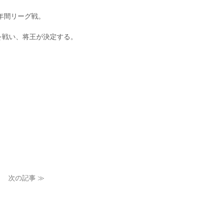
年間リーグ戦。
を戦い、将王が決定する。
次の記事 ≫