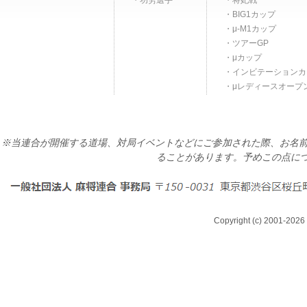
功労選手
将妃戦
BIG1カップ
μ-M1カップ
ツアーGP
μカップ
インビテーションカ
μレディースオープ
※当連合が開催する道場、対局イベントなどにご参加された際、お名前
ることがあります。予めこの点に
Copyright (c) 2001-2026