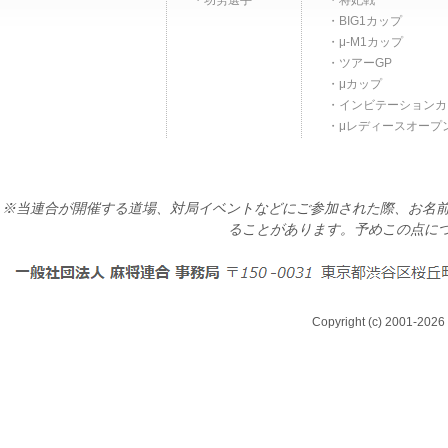
功労選手
将妃戦
BIG1カップ
μ-M1カップ
ツアーGP
μカップ
インビテーションカ
μレディースオープ
※当連合が開催する道場、対局イベントなどにご参加された際、お名前
ることがあります。予めこの点に
Copyright (c) 2001-2026