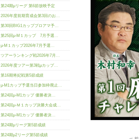
第24期μリーグ 第6節放映予定
2026年度前期育成会第3回のお…
第30回BIG1カッププロアマ予…
第25回μ-M１カップ 7月予選…
μ-M１カップ2026年7月予選…
ツアーランキング戦2026年7月…
2026年度ツアー第3戦μカップ…
第16期将妃戦第5節成績
μ-M1カップ予選当日参加枠廃止…
第24回μ-M1カップ 優勝者決…
第24回μ-Ｍ１カップ決勝大会成…
第24回μ-M1カップ 優勝者決…
第24期μリーグ第5節成績
第24期μ2リーグ第5節成績
≪ 