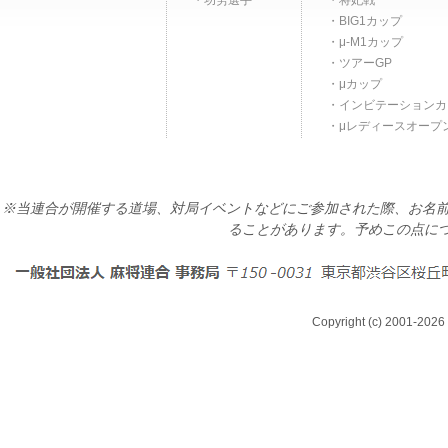
功労選手
将妃戦
BIG1カップ
μ-M1カップ
ツアーGP
μカップ
インビテーションカ
μレディースオープ
※当連合が開催する道場、対局イベントなどにご参加された際、お名前
ることがあります。予めこの点に
Copyright (c) 2001-2026