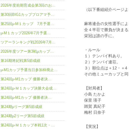
2026年度前期育成会第3回のお…
（以下番組紹介ページよ
第30回BIG1カッププロアマ予…
麻将連合の女性選手によ
第25回μ-M１カップ 7月予選…
全４半荘で勝負が決まる
μ-M１カップ2026年7月予選…
栄冠は誰の手に。
ツアーランキング戦2026年7月…
・ルール
2026年度ツアー第3戦μカップ…
１）テンパイ料あり。
第16期将妃戦第5節成績
２）テンパイ連荘。
３）順位点は＋12・＋4
μ-M1カップ予選当日参加枠廃止…
その他ミューカップと同
第24回μ-M1カップ 優勝者決…
【対局者】
第24回μ-Ｍ１カップ決勝大会成…
小島 たかよ
第24回μ-M1カップ 優勝者決…
保里 瑛子
雑賀 真紀子
第24期μリーグ第5節成績
梅村 日奈子
第24期μ2リーグ第5節成績
第24回μ-Ｍ１カップ本戦1次・…
【実況】