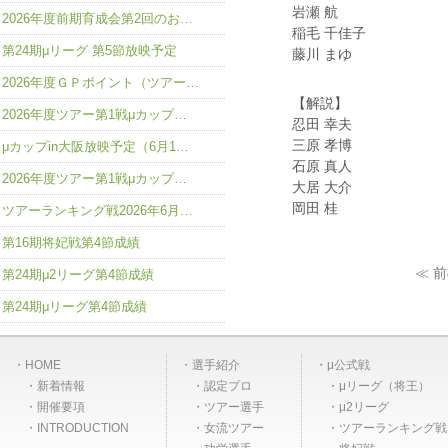
岩瀬 航
2026年度前期育成会第2回のお…
稲毛 千佳子
第24期μリーグ 第5節放映予定
藤川 まゆ
2026年度ＧＰポイント（ツアー…
【解説】
2026年度ツアー第1戦μカップ…
忍田 幸夫
三原 孝博
μカップin大阪放映予定（6月1…
石原 真人
2026年度ツアー第1戦μカップ…
大居 大介
岡田 桂
ツアーランキング戦2026年6月…
第16期将妃戦第4節成績
≪ 
第24期μ2リーグ第4節成績
第24期μリーグ第4節成績
HOME
選手紹介
μ公式戦
新着情報
認定プロ
μリーグ（将王）
開催要項
ツアー選手
μ2リーグ
INTRODUCTION
女流ツアー
ツアーランキング戦