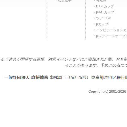
功労選手
将妃戦
BIG1カップ
μ-M1カップ
ツアーGP
μカップ
インビテーションカ
μレディースオープ
※当連合が開催する道場、対局イベントなどにご参加された際、お名前
ることがあります。予めこの点に
Copyright (c) 2001-2026