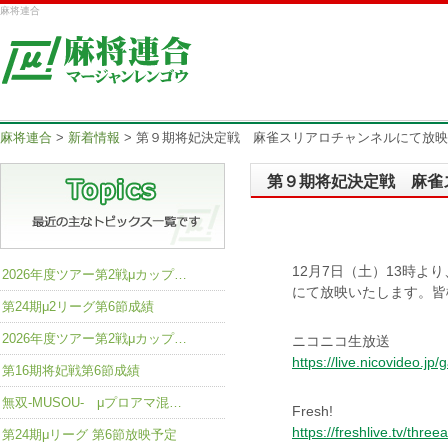
麻将連合
麻将連合
>
新着情報
>
第９期将妃決定戦 麻雀スリアロチャンネルにて放映
第９期将妃決定戦 麻雀
12月7日（土）13時
2026年度ツアー第2戦μカップ…
にて放映いたします。皆
第24期μ2リーグ第6節成績
2026年度ツアー第2戦μカップ…
ニコニコ生放送
https://live.nicovideo.jp
第16期将妃戦第6節成績
無双-MUSOU- μプロアマ混…
Fresh!
https://freshlive.tv/thr
第24期μリーグ 第6節放映予定