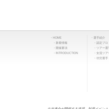
HOME
選手紹介
新着情報
認定プロ
開催要項
ツアー選
INTRODUCTION
女流ツア
功労選手
※当連合が開催する道場、対局イベント