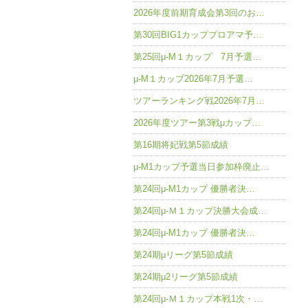
2026年度前期育成会第3回のお…
第30回BIG1カッププロアマ予…
第25回μ-M１カップ 7月予選…
μ-M１カップ2026年7月予選…
ツアーランキング戦2026年7月…
2026年度ツアー第3戦μカップ…
第16期将妃戦第5節成績
μ-M1カップ予選当日参加枠廃止…
第24回μ-M1カップ 優勝者決…
第24回μ-Ｍ１カップ決勝大会成…
第24回μ-M1カップ 優勝者決…
第24期μリーグ第5節成績
第24期μ2リーグ第5節成績
第24回μ-Ｍ１カップ本戦1次・…