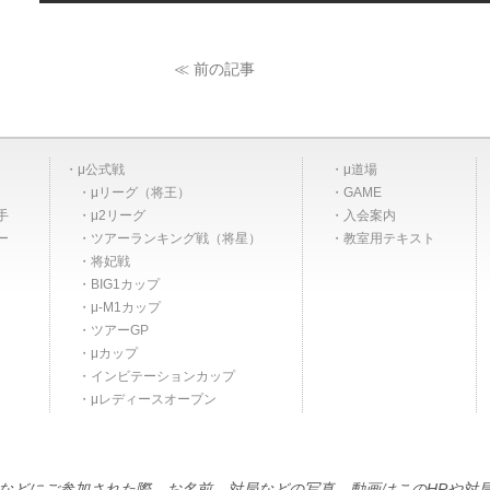
≪ 前の記事
μ公式戦
μ道場
μリーグ（将王）
GAME
手
μ2リーグ
入会案内
ー
ツアーランキング戦（将星）
教室用テキスト
将妃戦
BIG1カップ
μ-M1カップ
ツアーGP
μカップ
インビテーションカップ
μレディースオープン
などにご参加された際、お名前、対局などの写真、動画はこのHPや対