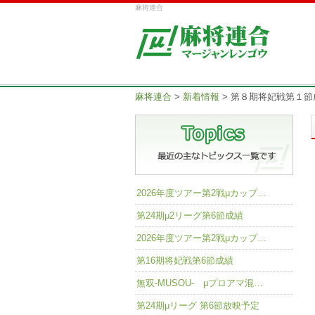
麻将連合
麻将連合
>
新着情報
>
第８期将妃戦第１節
2026年度ツアー第2戦μカップ…
第24期μ2リーグ第6節成績
2026年度ツアー第2戦μカップ…
第16期将妃戦第6節成績
無双-MUSOU- μプロアマ混…
第24期μリーグ 第6節放映予定