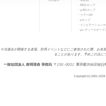
功労選手
将妃戦
BIG1カップ
μ-M1カップ
ツアーGP
μカップ
インビテーションカ
μレディースオープ
※当連合が開催する道場、対局イベントなどにご参加された際、お名前
ることがあります。予めこの点に
Copyright (c) 2001-2026