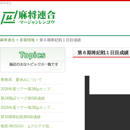
麻将連合
麻将連合
>
新着情報
>
第６期将妃戦１日目成績
第６期将妃戦１日目成績
事務局 夏休みについて
2026年度ツアー第2戦μカップ…
第24期μ2リーグ第6節成績
2026年度ツアー第2戦μカップ…
第16期将妃戦第6節成績
無双-MUSOU- μプロアマ混…