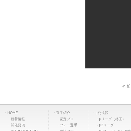
≪ 
HOME
選手紹介
μ公式戦
新着情報
認定プロ
μリーグ（将王）
開催要項
ツアー選手
μ2リーグ