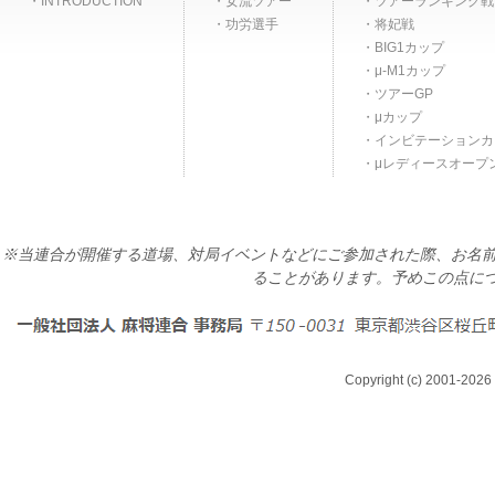
INTRODUCTION
女流ツアー
ツアーランキング戦
功労選手
将妃戦
BIG1カップ
μ-M1カップ
ツアーGP
μカップ
インビテーションカ
μレディースオープ
※当連合が開催する道場、対局イベントなどにご参加された際、お名前
ることがあります。予めこの点に
Copyright (c) 2001-2026