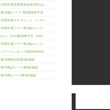
2026年度前期育成会第2回のお…
第24期μリーグ 第5節放映予定
2026年度ＧＰポイント（ツアー…
2026年度ツアー第1戦μカップ…
μカップin大阪放映予定（6月1…
2026年度ツアー第1戦μカップ…
ツアーランキング戦2026年6月…
第16期将妃戦第4節成績
第24期μ2リーグ第4節成績
第24期μリーグ第4節成績