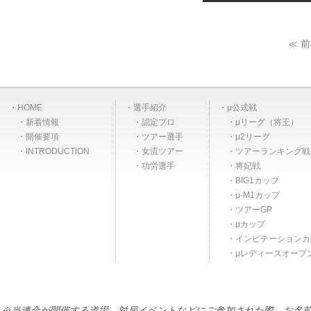
≪ 
HOME
選手紹介
μ公式戦
新着情報
認定プロ
μリーグ（将王）
開催要項
ツアー選手
μ2リーグ
INTRODUCTION
女流ツアー
ツアーランキング戦
功労選手
将妃戦
BIG1カップ
μ-M1カップ
ツアーGP
μカップ
インビテーションカ
μレディースオープ
※当連合が開催する道場、対局イベントなどにご参加された際、お名前