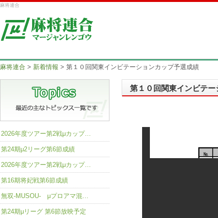
麻将連合
麻将連合
>
新着情報
>
第１０回関東インビテーションカップ予選成績
第１０回関東インビテー
2026年度ツアー第2戦μカップ…
第24期μ2リーグ第6節成績
2026年度ツアー第2戦μカップ…
第16期将妃戦第6節成績
無双-MUSOU- μプロアマ混…
第24期μリーグ 第6節放映予定