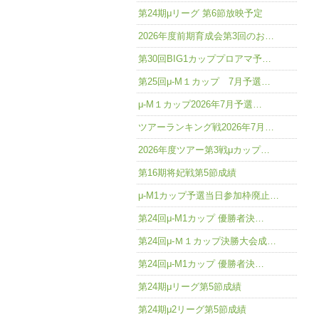
第24期μリーグ 第6節放映予定
2026年度前期育成会第3回のお…
第30回BIG1カッププロアマ予…
第25回μ-M１カップ 7月予選…
μ-M１カップ2026年7月予選…
ツアーランキング戦2026年7月…
2026年度ツアー第3戦μカップ…
第16期将妃戦第5節成績
μ-M1カップ予選当日参加枠廃止…
第24回μ-M1カップ 優勝者決…
第24回μ-Ｍ１カップ決勝大会成…
第24回μ-M1カップ 優勝者決…
第24期μリーグ第5節成績
第24期μ2リーグ第5節成績