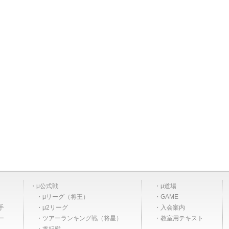
μ公式戦
μ道場
μリーグ（将王）
GAME
手
μ2リーグ
入会案内
ー
ツアーランキング戦（将星）
教室用テキスト