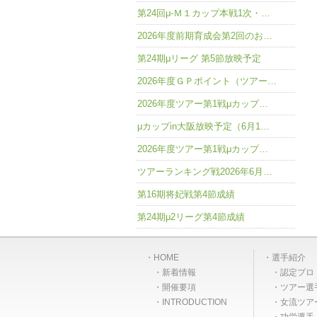
第24回μ-Ｍ１カップ本戦1次・…
2026年度前期育成会第2回のお…
第24期μリーグ 第5節放映予定
2026年度ＧＰポイント（ツアー…
2026年度ツアー第1戦μカップ…
μカップin大阪放映予定（6月1…
2026年度ツアー第1戦μカップ…
ツアーランキング戦2026年6月…
第16期将妃戦第4節成績
第24期μ2リーグ第4節成績
HOME
選手紹介
新着情報
認定プロ
開催要項
ツアー選
INTRODUCTION
女流ツア