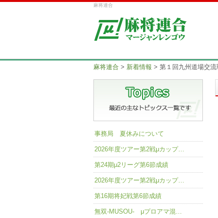
麻将連合
麻将連合
>
新着情報
>
第１回九州道場交流戦リ
事務局 夏休みについて
2026年度ツアー第2戦μカップ…
第24期μ2リーグ第6節成績
2026年度ツアー第2戦μカップ…
第16期将妃戦第6節成績
無双-MUSOU- μプロアマ混…