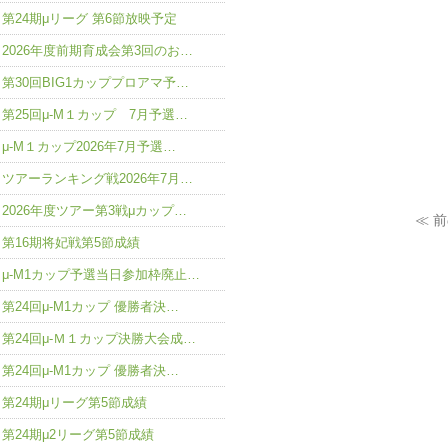
第24期μリーグ 第6節放映予定
2026年度前期育成会第3回のお…
第30回BIG1カッププロアマ予…
第25回μ-M１カップ 7月予選…
μ-M１カップ2026年7月予選…
ツアーランキング戦2026年7月…
2026年度ツアー第3戦μカップ…
≪ 
第16期将妃戦第5節成績
μ-M1カップ予選当日参加枠廃止…
第24回μ-M1カップ 優勝者決…
第24回μ-Ｍ１カップ決勝大会成…
第24回μ-M1カップ 優勝者決…
第24期μリーグ第5節成績
第24期μ2リーグ第5節成績