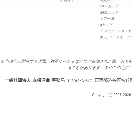
功労選手
将妃戦
BIG1カップ
μ-M1カップ
ツアーGP
μカップ
インビテーションカ
μレディースオープ
※当連合が開催する道場、対局イベントなどにご参加された際、お名前
ることがあります。予めこの点に
Copyright (c) 2001-2026