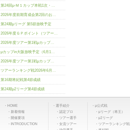
第24回μ-Ｍ１カップ本戦1次・…
2026年度前期育成会第2回のお…
第24期μリーグ 第5節放映予定
2026年度ＧＰポイント（ツアー…
2026年度ツアー第1戦μカップ…
μカップin大阪放映予定（6月1…
2026年度ツアー第1戦μカップ…
ツアーランキング戦2026年6月…
第16期将妃戦第4節成績
第24期μ2リーグ第4節成績
HOME
選手紹介
μ公式戦
新着情報
認定プロ
μリーグ（将王）
開催要項
ツアー選手
μ2リーグ
INTRODUCTION
女流ツアー
ツアーランキング戦