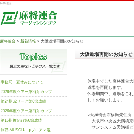
麻将連合
麻将連合
>
新着情報
>
大阪道場再開のお知らせ
大阪道場再開のお知らせ
休場中でした麻将連合大
事務局 夏休みについて
道場を再開します。
2026年度ツアー第2戦μカップ…
休場期間中、道場をご利
しくお願いします。
第24期μ2リーグ第6節成績
2026年度ツアー第2戦μカップ…
○天満橋会館移転先住所
第16期将妃戦第6節成績
大阪市中央区天満橋京
サンシステム天満橋ビ
無双-MUSOU- μプロアマ混…