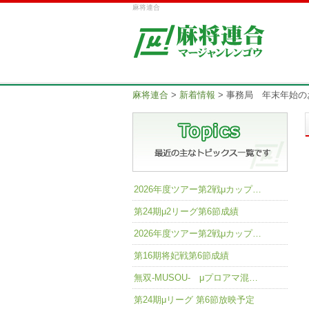
麻将連合
麻将連合
>
新着情報
>
事務局 年末年始の
2026年度ツアー第2戦μカップ…
第24期μ2リーグ第6節成績
2026年度ツアー第2戦μカップ…
第16期将妃戦第6節成績
無双-MUSOU- μプロアマ混…
第24期μリーグ 第6節放映予定