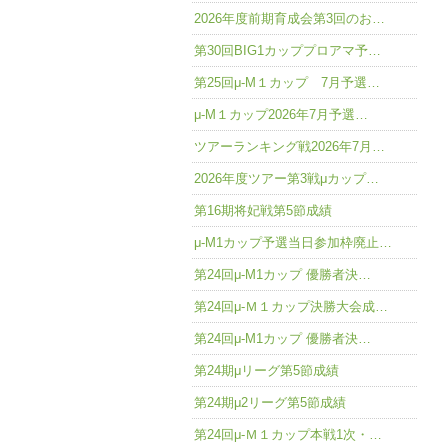
2026年度前期育成会第3回のお…
第30回BIG1カッププロアマ予…
第25回μ-M１カップ 7月予選…
μ-M１カップ2026年7月予選…
ツアーランキング戦2026年7月…
2026年度ツアー第3戦μカップ…
第16期将妃戦第5節成績
μ-M1カップ予選当日参加枠廃止…
第24回μ-M1カップ 優勝者決…
第24回μ-Ｍ１カップ決勝大会成…
第24回μ-M1カップ 優勝者決…
第24期μリーグ第5節成績
第24期μ2リーグ第5節成績
第24回μ-Ｍ１カップ本戦1次・…