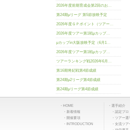
2026年度前期育成会第2回のお…
第24期μリーグ 第5節放映予定
2026年度ＧＰポイント（ツアー…
2026年度ツアー第1戦μカップ…
μカップin大阪放映予定（6月1…
2026年度ツアー第1戦μカップ…
ツアーランキング戦2026年6月…
第16期将妃戦第4節成績
第24期μ2リーグ第4節成績
第24期μリーグ第4節成績
HOME
選手紹介
新着情報
認定プロ
開催要項
ツアー選
INTRODUCTION
女流ツア