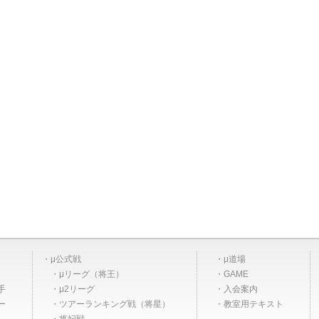
μ公式戦
μ道場
μリーグ（将王）
GAME
手
μ2リーグ
入会案内
ー
ツアーランキング戦（将星）
教室用テキスト