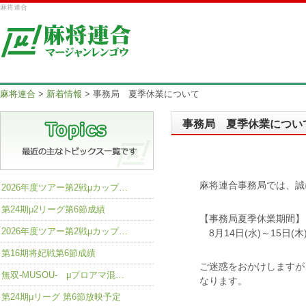
麻将連合
麻将連合
>
新着情報
>
事務局 夏季休業について
事務局 夏季休業につい
麻将連合事務局では、誠
2026年度ツアー第2戦μカップ…
第24期μ2リーグ第6節成績
【事務局夏季休業期間】
2026年度ツアー第2戦μカップ…
8月14日(水)～15日(木
第16期将妃戦第6節成績
ご迷惑をおかけしますが
無双-MUSOU- μプロアマ混…
なります。
第24期μリーグ 第6節放映予定