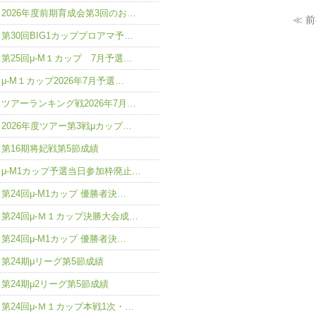
2026年度前期育成会第3回のお…
≪ 
第30回BIG1カッププロアマ予…
第25回μ-M１カップ 7月予選…
μ-M１カップ2026年7月予選…
ツアーランキング戦2026年7月…
2026年度ツアー第3戦μカップ…
第16期将妃戦第5節成績
μ-M1カップ予選当日参加枠廃止…
第24回μ-M1カップ 優勝者決…
第24回μ-Ｍ１カップ決勝大会成…
第24回μ-M1カップ 優勝者決…
第24期μリーグ第5節成績
第24期μ2リーグ第5節成績
第24回μ-Ｍ１カップ本戦1次・…