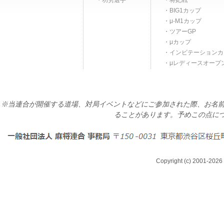
功労選手
将妃戦
BIG1カップ
μ-M1カップ
ツアーGP
μカップ
インビテーションカ
μレディースオープ
※当連合が開催する道場、対局イベントなどにご参加された際、お名前
ることがあります。予めこの点に
Copyright (c) 2001-2026