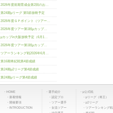
2026年度前期育成会第2回のお…
第24期μリーグ 第5節放映予定
2026年度ＧＰポイント（ツアー…
2026年度ツアー第1戦μカップ…
μカップin大阪放映予定（6月1…
2026年度ツアー第1戦μカップ…
ツアーランキング戦2026年6月…
第16期将妃戦第4節成績
第24期μ2リーグ第4節成績
第24期μリーグ第4節成績
HOME
選手紹介
μ公式戦
新着情報
認定プロ
μリーグ（将王）
開催要項
ツアー選手
μ2リーグ
INTRODUCTION
女流ツアー
ツアーランキング戦