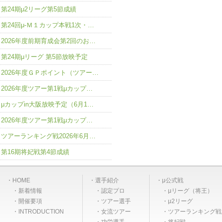
第24期μ2リーグ第5節成績
第24回μ-Ｍ１カップ本戦1次・…
2026年度前期育成会第2回のお…
第24期μリーグ 第5節放映予定
2026年度ＧＰポイント（ツアー…
2026年度ツアー第1戦μカップ…
μカップin大阪放映予定（6月1…
2026年度ツアー第1戦μカップ…
ツアーランキング戦2026年6月…
第16期将妃戦第4節成績
HOME
選手紹介
μ公式戦
新着情報
認定プロ
μリーグ（将王）
開催要項
ツアー選手
μ2リーグ
INTRODUCTION
女流ツアー
ツアーランキング戦