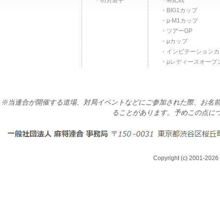
功労選手
将妃戦
BIG1カップ
μ-M1カップ
ツアーGP
μカップ
インビテーションカ
μレディースオープ
※当連合が開催する道場、対局イベントなどにご参加された際、お名前
ることがあります。予めこの点に
Copyright (c) 2001-2026