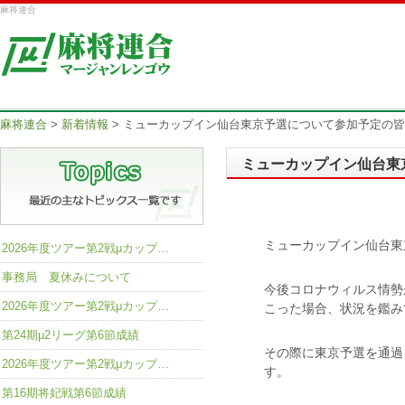
麻将連合
麻将連合
>
新着情報
>
ミューカップイン仙台東京予選について参加予定の皆
ミューカップイン仙台東
ミューカップイン仙台東
2026年度ツアー第2戦μカップ…
事務局 夏休みについて
今後コロナウィルス情勢
2026年度ツアー第2戦μカップ…
こった場合、状況を鑑み
第24期μ2リーグ第6節成績
その際に東京予選を通過
2026年度ツアー第2戦μカップ…
す。
第16期将妃戦第6節成績