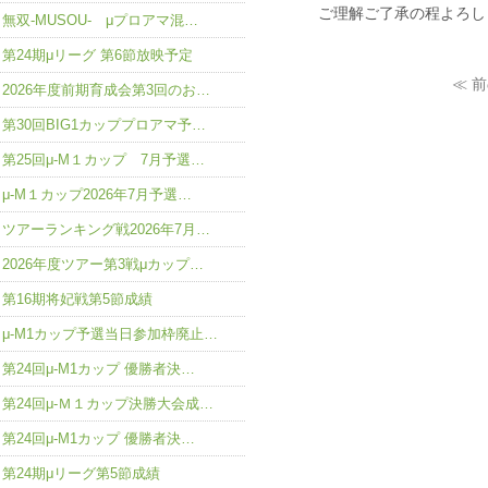
ご理解ご了承の程よろし
無双-MUSOU- μプロアマ混…
第24期μリーグ 第6節放映予定
≪ 
2026年度前期育成会第3回のお…
第30回BIG1カッププロアマ予…
第25回μ-M１カップ 7月予選…
μ-M１カップ2026年7月予選…
ツアーランキング戦2026年7月…
2026年度ツアー第3戦μカップ…
第16期将妃戦第5節成績
μ-M1カップ予選当日参加枠廃止…
第24回μ-M1カップ 優勝者決…
第24回μ-Ｍ１カップ決勝大会成…
第24回μ-M1カップ 優勝者決…
第24期μリーグ第5節成績