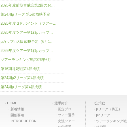
2026年度前期育成会第2回のお…
第24期μリーグ 第5節放映予定
2026年度ＧＰポイント（ツアー…
2026年度ツアー第1戦μカップ…
μカップin大阪放映予定（6月1…
2026年度ツアー第1戦μカップ…
ツアーランキング戦2026年6月…
第16期将妃戦第4節成績
第24期μ2リーグ第4節成績
第24期μリーグ第4節成績
HOME
選手紹介
μ公式戦
新着情報
認定プロ
μリーグ（将王）
開催要項
ツアー選手
μ2リーグ
INTRODUCTION
女流ツアー
ツアーランキング戦