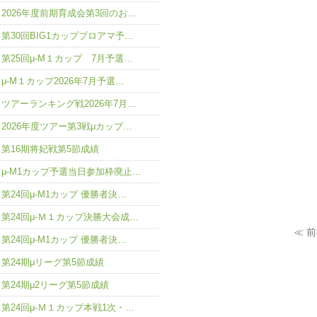
2026年度前期育成会第3回のお…
第30回BIG1カッププロアマ予…
第25回μ-M１カップ 7月予選…
μ-M１カップ2026年7月予選…
ツアーランキング戦2026年7月…
2026年度ツアー第3戦μカップ…
第16期将妃戦第5節成績
μ-M1カップ予選当日参加枠廃止…
第24回μ-M1カップ 優勝者決…
第24回μ-Ｍ１カップ決勝大会成…
≪ 
第24回μ-M1カップ 優勝者決…
第24期μリーグ第5節成績
第24期μ2リーグ第5節成績
第24回μ-Ｍ１カップ本戦1次・…