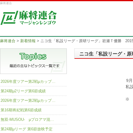
麻将連合
麻将連合
>
新着情報
>
ニコ生「私設リーグ・原研リーグ」岩瀬Ｔ優勝 2015.9
ニコ生「私設リーグ・原研リ
9
2026年度ツアー第2戦μカップ…
私
第24期μ2リーグ第6節成績
2026年度ツアー第2戦μカップ…
第16期将妃戦第6節成績
無双-MUSOU- μプロアマ混…
第24期μリーグ 第6節放映予定