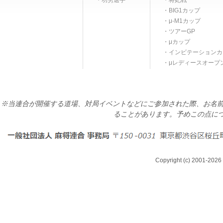
功労選手
将妃戦
BIG1カップ
μ-M1カップ
ツアーGP
μカップ
インビテーションカ
μレディースオープ
※当連合が開催する道場、対局イベントなどにご参加された際、お名前
ることがあります。予めこの点に
Copyright (c) 2001-2026