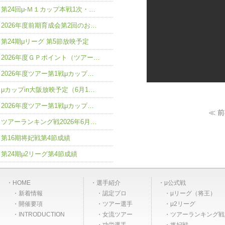
第24回μ-Ｍ１カップ本戦1次・…
2026年度前期育成会第2回のお…
第24期μリーグ 第5節放映予定
2026年度ＧＰポイント（ツアー…
2026年度ツアー第1戦μカップ…
μカップin大阪放映予定（6月1…
2026年度ツアー第1戦μカップ…
≪ 
ツアーランキング戦2026年6月…
第16期将妃戦第4節成績
第24期μ2リーグ第4節成績
HOME
選手紹介
μ公式戦
新着情報
認定プロ
μリーグ（将王）
開催要項
ツアー選手
μ2リーグ
INTRODUCTION
女流ツアー
ツアーランキング戦