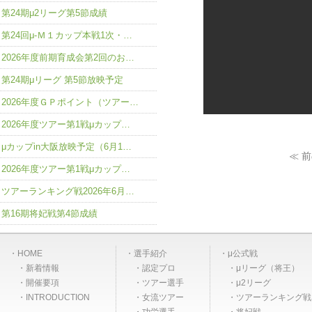
第24期μ2リーグ第5節成績
第24回μ-Ｍ１カップ本戦1次・…
2026年度前期育成会第2回のお…
第24期μリーグ 第5節放映予定
2026年度ＧＰポイント（ツアー…
2026年度ツアー第1戦μカップ…
μカップin大阪放映予定（6月1…
≪ 
2026年度ツアー第1戦μカップ…
ツアーランキング戦2026年6月…
第16期将妃戦第4節成績
HOME
選手紹介
μ公式戦
新着情報
認定プロ
μリーグ（将王）
開催要項
ツアー選手
μ2リーグ
INTRODUCTION
女流ツアー
ツアーランキング戦