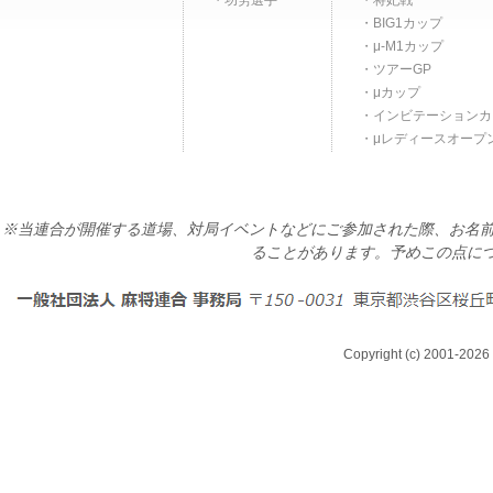
功労選手
将妃戦
BIG1カップ
μ-M1カップ
ツアーGP
μカップ
インビテーションカ
μレディースオープ
※当連合が開催する道場、対局イベントなどにご参加された際、お名前
ることがあります。予めこの点に
Copyright (c) 2001-2026