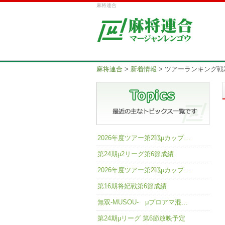
麻将連合
麻将連合
>
新着情報
>
ツアーランキング戦
2026年度ツアー第2戦μカップ…
第24期μ2リーグ第6節成績
2026年度ツアー第2戦μカップ…
第16期将妃戦第6節成績
無双-MUSOU- μプロアマ混…
第24期μリーグ 第6節放映予定