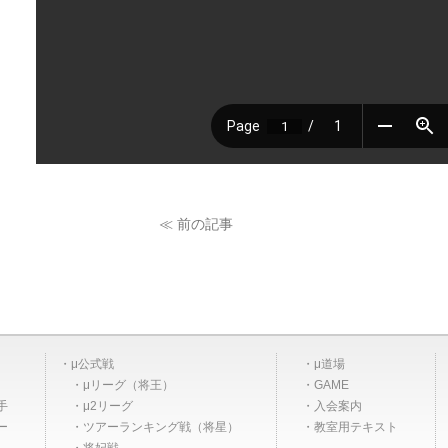
≪ 前の記事
μ公式戦
μ道場
μリーグ（将王）
GAME
手
μ2リーグ
入会案内
ー
ツアーランキング戦（将星）
教室用テキスト