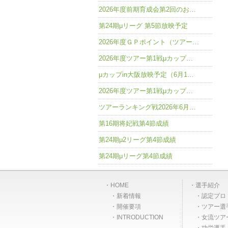
2026年度前期育成会第2回のお…
第24期μリーグ 第5節放映予定
2026年度ＧＰポイント（ツアー…
2026年度ツアー第1戦μカップ…
μカップin大阪放映予定（6月1…
2026年度ツアー第1戦μカップ…
ツアーランキング戦2026年6月…
第16期将妃戦第4節成績
第24期μ2リーグ第4節成績
第24期μリーグ第4節成績
HOME
選手紹介
新着情報
認定プロ
開催要項
ツアー選
INTRODUCTION
女流ツア