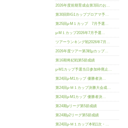
2026年度前期育成会第3回のお…
第30回BIG1カッププロアマ予…
第25回μ-M１カップ 7月予選…
μ-M１カップ2026年7月予選…
ツアーランキング戦2026年7月…
2026年度ツアー第3戦μカップ…
第16期将妃戦第5節成績
μ-M1カップ予選当日参加枠廃止…
第24回μ-M1カップ 優勝者決…
第24回μ-Ｍ１カップ決勝大会成…
第24回μ-M1カップ 優勝者決…
第24期μリーグ第5節成績
第24期μ2リーグ第5節成績
第24回μ-Ｍ１カップ本戦1次・…