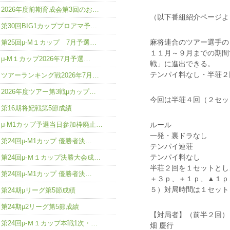
2026年度前期育成会第3回のお…
（以下番組紹介ページよ
第30回BIG1カッププロアマ予…
麻将連合のツアー選手の
第25回μ-M１カップ 7月予選…
１１月～９月までの期間
μ-M１カップ2026年7月予選…
戦」に進出できる。
テンパイ料なし・半荘２
ツアーランキング戦2026年7月…
2026年度ツアー第3戦μカップ…
今回は半荘４回（２セッ
第16期将妃戦第5節成績
μ-M1カップ予選当日参加枠廃止…
ルール
一発・裏ドラなし
第24回μ-M1カップ 優勝者決…
テンパイ連荘
テンパイ料なし
第24回μ-Ｍ１カップ決勝大会成…
半荘２回を１セットとし
第24回μ-M1カップ 優勝者決…
＋３ｐ、＋１ｐ、▲１ｐ
５）対局時間は１セット
第24期μリーグ第5節成績
第24期μ2リーグ第5節成績
【対局者】（前半２回）
第24回μ-Ｍ１カップ本戦1次・…
畑 慶行