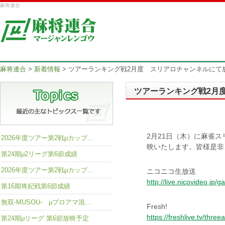
麻将連合
麻将連合
>
新着情報
>
ツアーランキング戦2月度 スリアロチャンネルにて
ツアーランキング戦2月
2月21日（木）に麻雀
2026年度ツアー第2戦μカップ…
映いたします。皆様是非
第24期μ2リーグ第6節成績
2026年度ツアー第2戦μカップ…
ニコニコ生放送
http://live.nicovideo.jp/
第16期将妃戦第6節成績
無双-MUSOU- μプロアマ混…
Fresh!
https://freshlive.tv/thr
第24期μリーグ 第6節放映予定