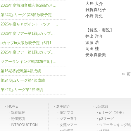
大居 大介
2026年度前期育成会第2回のお…
雑賀真紀子
第24期μリーグ 第5節放映予定
小野 貴史
2026年度ＧＰポイント（ツアー…
【解説・実況】
2026年度ツアー第1戦μカップ…
井出 洋介
須藤 浩
μカップin大阪放映予定（6月1…
岡田 桂
2026年度ツアー第1戦μカップ…
安永真優美
ツアーランキング戦2026年6月…
第16期将妃戦第4節成績
≪ 
第24期μ2リーグ第4節成績
第24期μリーグ第4節成績
HOME
選手紹介
μ公式戦
新着情報
認定プロ
μリーグ（将王）
開催要項
ツアー選手
μ2リーグ
INTRODUCTION
女流ツアー
ツアーランキング戦