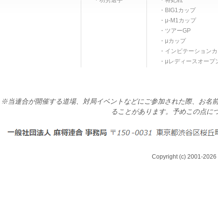
功労選手
将妃戦
BIG1カップ
μ-M1カップ
ツアーGP
μカップ
インビテーションカ
μレディースオープ
※当連合が開催する道場、対局イベントなどにご参加された際、お名前
ることがあります。予めこの点に
Copyright (c) 2001-2026