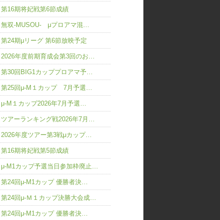
第16期将妃戦第6節成績
無双-MUSOU- μプロアマ混…
第24期μリーグ 第6節放映予定
2026年度前期育成会第3回のお…
第30回BIG1カッププロアマ予…
第25回μ-M１カップ 7月予選…
μ-M１カップ2026年7月予選…
ツアーランキング戦2026年7月…
2026年度ツアー第3戦μカップ…
第16期将妃戦第5節成績
μ-M1カップ予選当日参加枠廃止…
第24回μ-M1カップ 優勝者決…
第24回μ-Ｍ１カップ決勝大会成…
第24回μ-M1カップ 優勝者決…