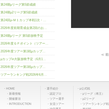
第24期μリーグ第5節成績
第24期μ2リーグ第5節成績
第24回μ-Ｍ１カップ本戦1次・…
2026年度前期育成会第2回のお…
第24期μリーグ 第5節放映予定
2026年度ＧＰポイント（ツアー…
2026年度ツアー第1戦μカップ…
≪ 
μカップin大阪放映予定（6月1…
2026年度ツアー第1戦μカップ…
ツアーランキング戦2026年6月…
HOME
選手紹介
μ公式戦
新着情報
認定プロ
μリーグ（将王）
開催要項
ツアー選手
μ2リーグ
INTRODUCTION
女流ツアー
ツアーランキング戦