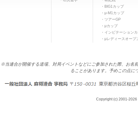
功労選手
将妃戦
BIG1カップ
μ-M1カップ
ツアーGP
μカップ
インビテーションカ
μレディースオープ
※当連合が開催する道場、対局イベントなどにご参加された際、お名前
ることがあります。予めこの点に
Copyright (c) 2001-2026