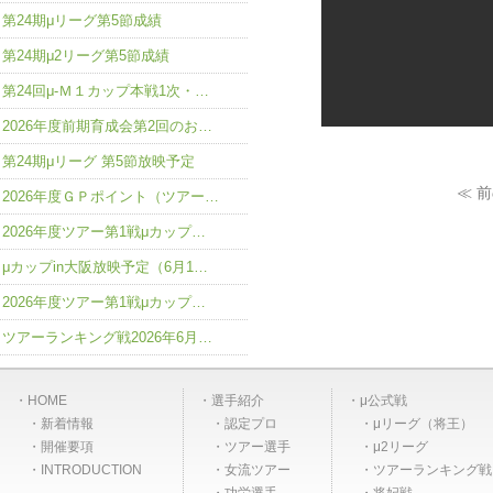
第24期μリーグ第5節成績
第24期μ2リーグ第5節成績
第24回μ-Ｍ１カップ本戦1次・…
2026年度前期育成会第2回のお…
第24期μリーグ 第5節放映予定
≪ 
2026年度ＧＰポイント（ツアー…
2026年度ツアー第1戦μカップ…
μカップin大阪放映予定（6月1…
2026年度ツアー第1戦μカップ…
ツアーランキング戦2026年6月…
HOME
選手紹介
μ公式戦
新着情報
認定プロ
μリーグ（将王）
開催要項
ツアー選手
μ2リーグ
INTRODUCTION
女流ツアー
ツアーランキング戦