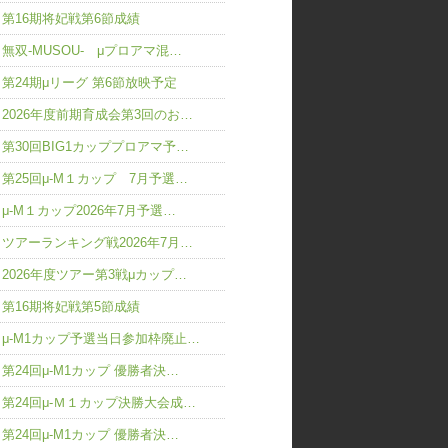
第16期将妃戦第6節成績
無双-MUSOU- μプロアマ混…
第24期μリーグ 第6節放映予定
2026年度前期育成会第3回のお…
第30回BIG1カッププロアマ予…
第25回μ-M１カップ 7月予選…
μ-M１カップ2026年7月予選…
ツアーランキング戦2026年7月…
2026年度ツアー第3戦μカップ…
第16期将妃戦第5節成績
μ-M1カップ予選当日参加枠廃止…
第24回μ-M1カップ 優勝者決…
第24回μ-Ｍ１カップ決勝大会成…
第24回μ-M1カップ 優勝者決…