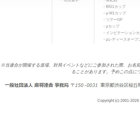
功労選手
将妃戦
BIG1カップ
μ-M1カップ
ツアーGP
μカップ
インビテーションカ
μレディースオープ
※当連合が開催する道場、対局イベントなどにご参加された際、お名前
ることがあります。予めこの点に
Copyright (c) 2001-2026