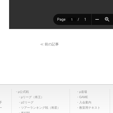
≪ 前の記事
μ公式戦
μ道場
μリーグ（将王）
GAME
手
μ2リーグ
入会案内
ー
ツアーランキング戦（将星）
教室用テキスト