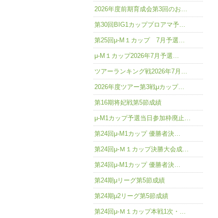
2026年度前期育成会第3回のお…
第30回BIG1カッププロアマ予…
第25回μ-M１カップ 7月予選…
μ-M１カップ2026年7月予選…
ツアーランキング戦2026年7月…
2026年度ツアー第3戦μカップ…
第16期将妃戦第5節成績
μ-M1カップ予選当日参加枠廃止…
第24回μ-M1カップ 優勝者決…
第24回μ-Ｍ１カップ決勝大会成…
第24回μ-M1カップ 優勝者決…
第24期μリーグ第5節成績
第24期μ2リーグ第5節成績
第24回μ-Ｍ１カップ本戦1次・…