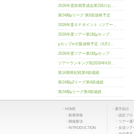
2026年度前期育成会第2回のお…
第24期μリーグ 第5節放映予定
2026年度ＧＰポイント（ツアー…
2026年度ツアー第1戦μカップ…
μカップin大阪放映予定（6月1…
2026年度ツアー第1戦μカップ…
ツアーランキング戦2026年6月…
第16期将妃戦第4節成績
第24期μ2リーグ第4節成績
第24期μリーグ第4節成績
HOME
選手紹介
新着情報
認定プロ
開催要項
ツアー選
INTRODUCTION
女流ツア