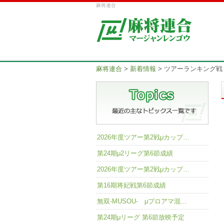
麻将連合
麻将連合
>
新着情報
>
ツアーランキング戦
2026年度ツアー第2戦μカップ…
第24期μ2リーグ第6節成績
2026年度ツアー第2戦μカップ…
第16期将妃戦第6節成績
無双-MUSOU- μプロアマ混…
第24期μリーグ 第6節放映予定