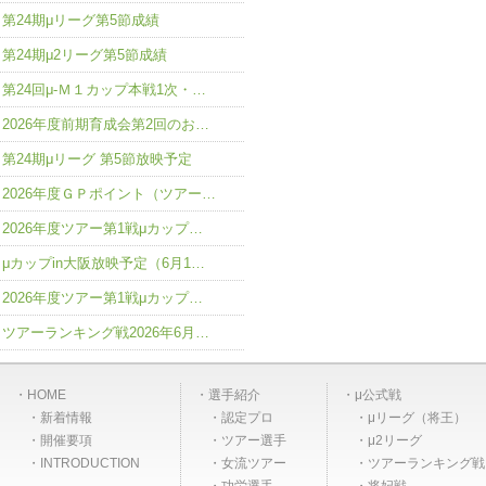
第24期μリーグ第5節成績
第24期μ2リーグ第5節成績
第24回μ-Ｍ１カップ本戦1次・…
2026年度前期育成会第2回のお…
第24期μリーグ 第5節放映予定
2026年度ＧＰポイント（ツアー…
2026年度ツアー第1戦μカップ…
μカップin大阪放映予定（6月1…
2026年度ツアー第1戦μカップ…
ツアーランキング戦2026年6月…
HOME
選手紹介
μ公式戦
新着情報
認定プロ
μリーグ（将王）
開催要項
ツアー選手
μ2リーグ
INTRODUCTION
女流ツアー
ツアーランキング戦