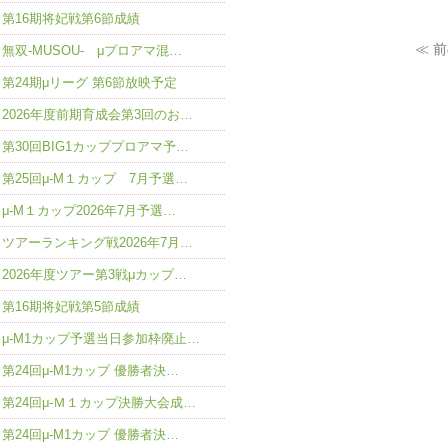
第16期将妃戦第6節成績
≪ 
無双-MUSOU- μプロアマ混…
第24期μリーグ 第6節放映予定
2026年度前期育成会第3回のお…
第30回BIG1カッププロアマ予…
第25回μ-M１カップ 7月予選…
μ-M１カップ2026年7月予選…
ツアーランキング戦2026年7月…
2026年度ツアー第3戦μカップ…
第16期将妃戦第5節成績
μ-M1カップ予選当日参加枠廃止…
第24回μ-M1カップ 優勝者決…
第24回μ-Ｍ１カップ決勝大会成…
第24回μ-M1カップ 優勝者決…