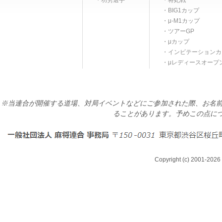
功労選手
将妃戦
BIG1カップ
μ-M1カップ
ツアーGP
μカップ
インビテーションカ
μレディースオープ
※当連合が開催する道場、対局イベントなどにご参加された際、お名前
ることがあります。予めこの点に
Copyright (c) 2001-2026