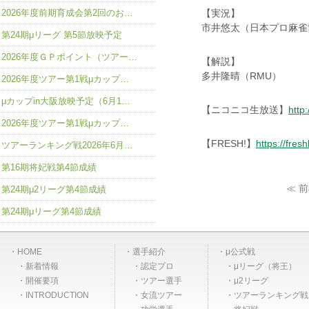
2026年度前期育成会第2回のお…
【実況】
市井悠太（日本プロ麻雀
第24期μリーグ 第5節放映予定
2026年度ＧＰポイント（ツアー…
【解説】
多井隆晴（RMU）
2026年度ツアー第1戦μカップ…
μカップin大阪放映予定（6月1…
【ニコニコ生放送】
http
2026年度ツアー第1戦μカップ…
【FRESH!】
https://fres
ツアーランキング戦2026年6月…
第16期将妃戦第4節成績
≪ 
第24期μ2リーグ第4節成績
第24期μリーグ第4節成績
HOME
選手紹介
μ公式戦
新着情報
認定プロ
μリーグ（将王）
開催要項
ツアー選手
μ2リーグ
INTRODUCTION
女流ツアー
ツアーランキング戦