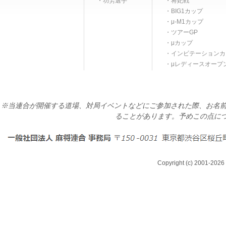
功労選手
将妃戦
BIG1カップ
μ-M1カップ
ツアーGP
μカップ
インビテーションカ
μレディースオープ
※当連合が開催する道場、対局イベントなどにご参加された際、お名前
ることがあります。予めこの点に
Copyright (c) 2001-2026