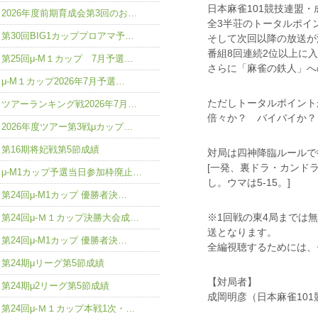
日本麻雀101競技連盟
2026年度前期育成会第3回のお…
全3半荘のトータルポイン
第30回BIG1カッププロアマ予…
そして次回以降の放送が
番組8回連続2位以上に入れ
第25回μ-M１カップ 7月予選…
さらに「麻雀の鉄人」へ
μ-M１カップ2026年7月予選…
ただしトータルポイント
ツアーランキング戦2026年7月…
倍々か？ バイバイか？
2026年度ツアー第3戦μカップ…
第16期将妃戦第5節成績
対局は四神降臨ルールで
[一発、裏ドラ・カンドラ
μ-M1カップ予選当日参加枠廃止…
し。ウマは5-15。]
第24回μ-M1カップ 優勝者決…
※1回戦の東4局までは
第24回μ-Ｍ１カップ決勝大会成…
送となります。
第24回μ-M1カップ 優勝者決…
全編視聴するためには、
第24期μリーグ第5節成績
【対局者】
第24期μ2リーグ第5節成績
成岡明彦（日本麻雀101
第24回μ-Ｍ１カップ本戦1次・…