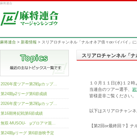
麻将連合
麻将連合
>
新着情報
>
スリアロチャンネル「ナルオネア倍々orバイバイ」
スリアロチャンネル「ナ
１０月１１日(水)１２
2026年度ツアー第2戦μカップ…
当連合のツアー選手、
岩
第24期μ2リーグ第6節成績
皆様是非ご覧ください。
2026年度ツアー第2戦μカップ…
以下はスリアロチャンネ
第16期将妃戦第6節成績
無双-MUSOU- μプロアマ混…
【第2回or最終回？】ナ
第24期μリーグ 第6節放映予定