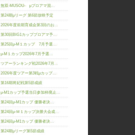
無双-MUSOU- μプロアマ混…
第24期μリーグ 第6節放映予定
2026年度前期育成会第3回のお…
第30回BIG1カッププロアマ予…
第25回μ-M１カップ 7月予選…
μ-M１カップ2026年7月予選…
ツアーランキング戦2026年7月…
2026年度ツアー第3戦μカップ…
第16期将妃戦第5節成績
μ-M1カップ予選当日参加枠廃止…
第24回μ-M1カップ 優勝者決…
第24回μ-Ｍ１カップ決勝大会成…
第24回μ-M1カップ 優勝者決…
第24期μリーグ第5節成績