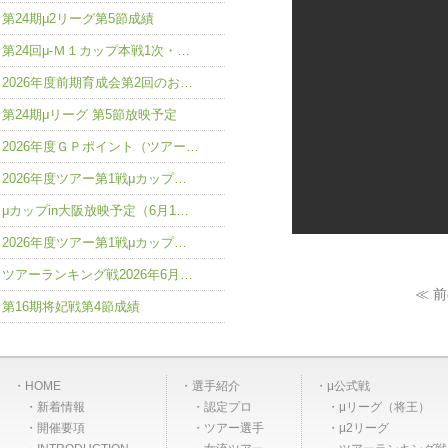
第24期μ2リーグ第5節成績
第24回μ-Ｍ１カップ本戦1次・…
2026年度前期育成会第2回のお…
第24期μリーグ 第5節放映予定
2026年度ＧＰポイント（ツアー…
2026年度ツアー第1戦μカップ…
μカップin大阪放映予定（6月1…
2026年度ツアー第1戦μカップ…
ツアーランキング戦2026年6月…
≪ 
第16期将妃戦第4節成績
HOME
選手紹介
μ公式戦
新着情報
認定プロ
μリーグ（将王）
開催要項
ツアー選手
μ2リーグ