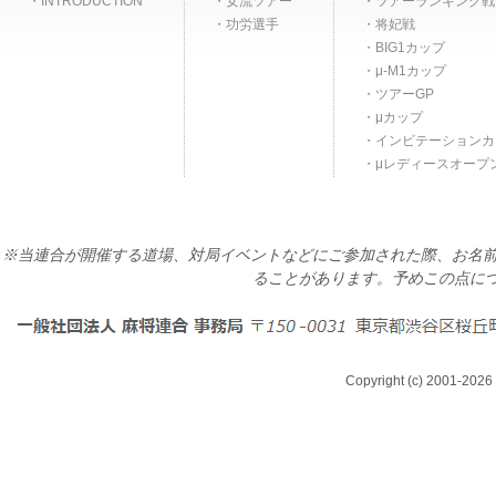
INTRODUCTION
女流ツアー
ツアーランキング戦
功労選手
将妃戦
BIG1カップ
μ-M1カップ
ツアーGP
μカップ
インビテーションカ
μレディースオープ
※当連合が開催する道場、対局イベントなどにご参加された際、お名前
ることがあります。予めこの点に
Copyright (c) 2001-2026