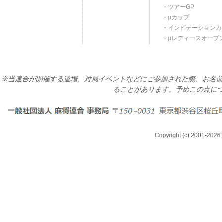
ツアーGP
μカップ
インビテーションカ
μレディースオープ
※当連合が開催する道場、対局イベントなどにご参加された際、お名前
ることがあります。予めこの点に
Copyright (c) 2001-2026