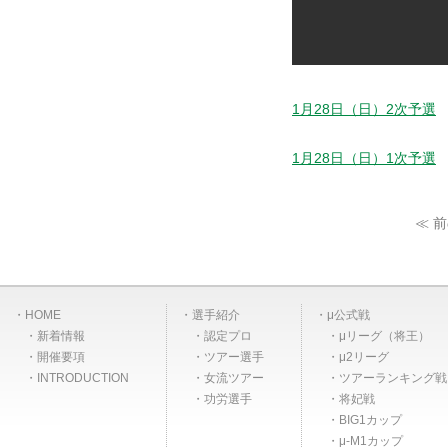
1月28日（日）2次予選
1月28日（日）1次予選
≪ 
HOME
選手紹介
μ公式戦
新着情報
認定プロ
μリーグ（将王）
開催要項
ツアー選手
μ2リーグ
INTRODUCTION
女流ツアー
ツアーランキング戦
功労選手
将妃戦
BIG1カップ
μ-M1カップ