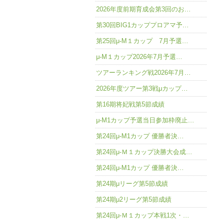
2026年度前期育成会第3回のお…
第30回BIG1カッププロアマ予…
第25回μ-M１カップ 7月予選…
μ-M１カップ2026年7月予選…
ツアーランキング戦2026年7月…
2026年度ツアー第3戦μカップ…
第16期将妃戦第5節成績
μ-M1カップ予選当日参加枠廃止…
第24回μ-M1カップ 優勝者決…
第24回μ-Ｍ１カップ決勝大会成…
第24回μ-M1カップ 優勝者決…
第24期μリーグ第5節成績
第24期μ2リーグ第5節成績
第24回μ-Ｍ１カップ本戦1次・…