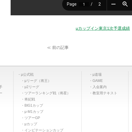
μカップイン東京1次予選成績
≪ 前の記事
μ公式戦
μ道場
μリーグ（将王）
GAME
手
μ2リーグ
入会案内
ー
ツアーランキング戦（将星）
教室用テキスト
将妃戦
BIG1カップ
μ-M1カップ
ツアーGP
μカップ
インビテーションカップ