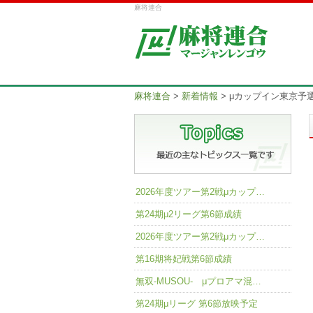
麻将連合
麻将連合
>
新着情報
>
μカップイン東京予選成績
2026年度ツアー第2戦μカップ…
第24期μ2リーグ第6節成績
2026年度ツアー第2戦μカップ…
第16期将妃戦第6節成績
無双-MUSOU- μプロアマ混…
第24期μリーグ 第6節放映予定