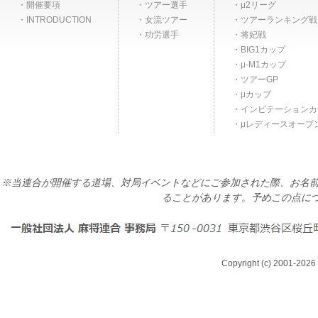
開催要項
ツアー選手
μ2リーグ
INTRODUCTION
女流ツアー
ツアーランキング戦
功労選手
将妃戦
BIG1カップ
μ-M1カップ
ツアーGP
μカップ
インビテーションカ
μレディースオープ
※当連合が開催する道場、対局イベントなどにご参加された際、お名前
ることがあります。予めこの点に
Copyright (c) 2001-2026