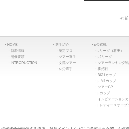
≪ 
HOME
選手紹介
μ公式戦
新着情報
認定プロ
μリーグ（将王）
開催要項
ツアー選手
μ2リーグ
INTRODUCTION
女流ツアー
ツアーランキング戦
功労選手
将妃戦
BIG1カップ
μ-M1カップ
ツアーGP
μカップ
インビテーションカ
μレディースオープ
※当連合が開催する道場、対局イベントなどにご参加された際、お名前