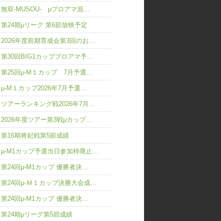
無双-MUSOU- μプロアマ混…
第24期μリーグ 第6節放映予定
2026年度前期育成会第3回のお…
第30回BIG1カッププロアマ予…
第25回μ-M１カップ 7月予選…
μ-M１カップ2026年7月予選…
ツアーランキング戦2026年7月…
2026年度ツアー第3戦μカップ…
第16期将妃戦第5節成績
μ-M1カップ予選当日参加枠廃止…
第24回μ-M1カップ 優勝者決…
第24回μ-Ｍ１カップ決勝大会成…
第24回μ-M1カップ 優勝者決…
第24期μリーグ第5節成績