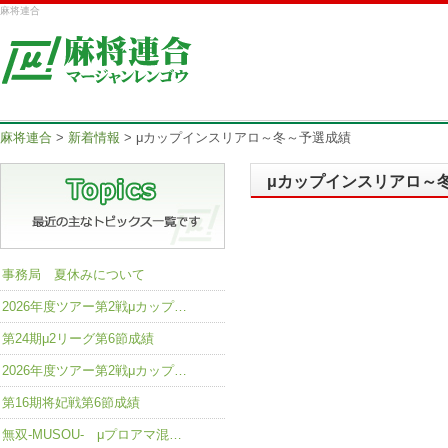
麻将連合
麻将連合
>
新着情報
>
μカップインスリアロ～冬～予選成績
μカップインスリアロ～
事務局 夏休みについて
2026年度ツアー第2戦μカップ…
第24期μ2リーグ第6節成績
2026年度ツアー第2戦μカップ…
第16期将妃戦第6節成績
無双-MUSOU- μプロアマ混…