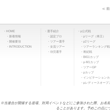
≪ 
HOME
選手紹介
μ公式戦
新着情報
認定プロ
μリーグ（将王）
開催要項
ツアー選手
μ2リーグ
INTRODUCTION
女流ツアー
ツアーランキング戦
功労選手
将妃戦
BIG1カップ
μ-M1カップ
ツアーGP
μカップ
インビテーションカ
μレディースオープ
※当連合が開催する道場、対局イベントなどにご参加された際、お名前
ることがあります。予めこの点に