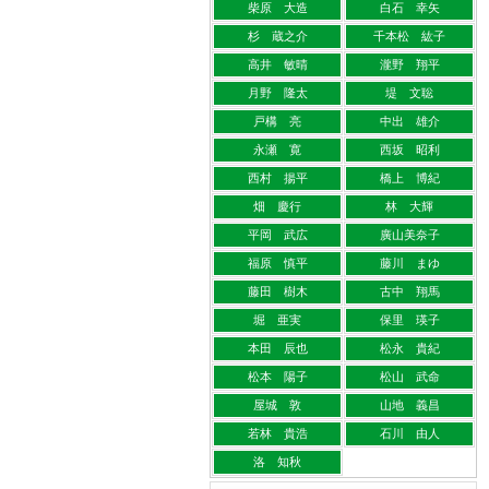
柴原 大造
白石 幸矢
杉 蔵之介
千本松 紘子
高井 敏晴
瀧野 翔平
月野 隆太
堤 文聡
戸構 亮
中出 雄介
永瀬 寛
西坂 昭利
西村 揚平
橋上 博紀
畑 慶行
林 大輝
平岡 武広
廣山美奈子
福原 慎平
藤川 まゆ
藤田 樹木
古中 翔馬
堀 亜実
保里 瑛子
本田 辰也
松永 貴紀
松本 陽子
松山 武命
屋城 敦
山地 義昌
若林 貴浩
石川 由人
洛 知秋