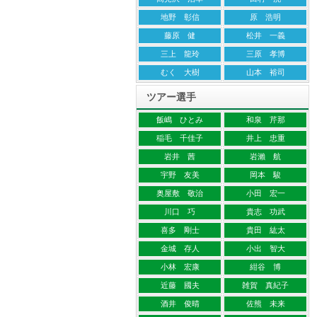
地野 彰信
原 浩明
藤原 健
松井 一義
三上 龍玲
三原 孝博
むく 大樹
山本 裕司
ツアー選手
飯嶋 ひとみ
和泉 芹那
稲毛 千佳子
井上 忠重
岩井 茜
岩瀨 航
宇野 友美
岡本 駿
奥屋敷 敬治
小田 宏一
川口 巧
貴志 功武
喜多 剛士
貴田 紘太
金城 存人
小出 智大
小林 宏康
紺谷 博
近藤 國夫
雑賀 真紀子
酒井 俊晴
佐熊 未来