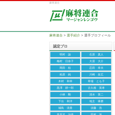
麻将連合
麻将連合
>
選手紹介
>
選手プロフィール
認定プロ
明村 諭
石原 真人
梅村 日奈子
大居 大介
岡田 桂
忍田 幸夫
柏原 純
川崎 友広
木村 和幸
草場 とも子
黒澤 耕一郎
古久根 英孝
小林 剛
清水 英二
下出 和洋
地主 琢磨
城島 清貴
須藤 浩
高見沢 治幸
田村 洸