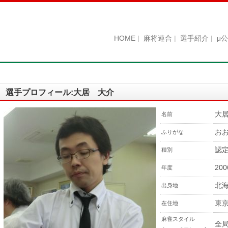
HOME
麻将連合
選手紹介
μ
選手プロフィール:大居 大介
大
名前
お
ふりがな
認
種別
200
年度
北
出身地
東
在住地
麻雀スタイル
全