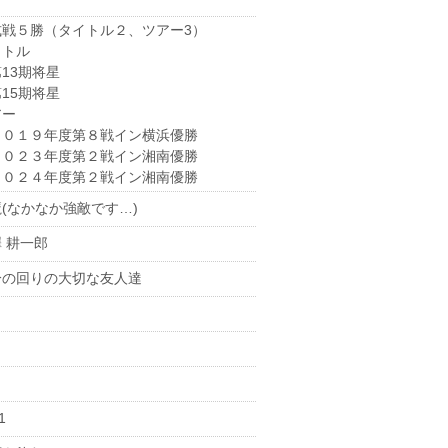
式戦５勝（タイトル２、ツアー3）
イトル
13期将星
15期将星
アー
０１９年度第８戦イン横浜優勝
０２３年度第２戦イン湘南優勝
０２４年度第２戦イン湘南優勝
(なかなか強敵です…)
 耕一郎
分の回りの大切な友人達
1