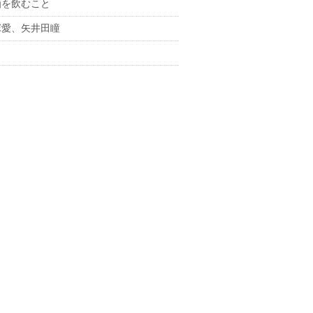
酒を飲むこと
塚愛、矢井田瞳