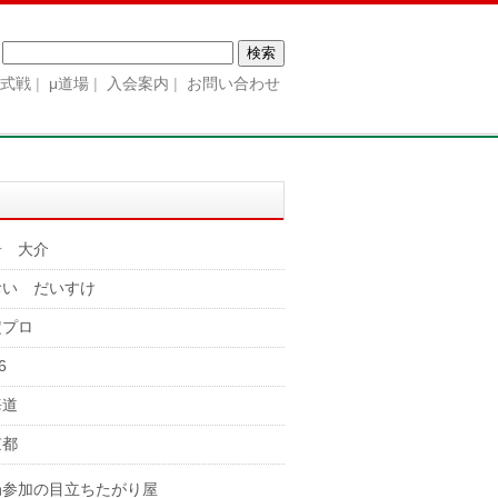
検
索:
公式戦
μ道場
入会案内
お問い合わせ
居 大介
おい だいすけ
定プロ
6
海道
京都
局参加の目立ちたがり屋