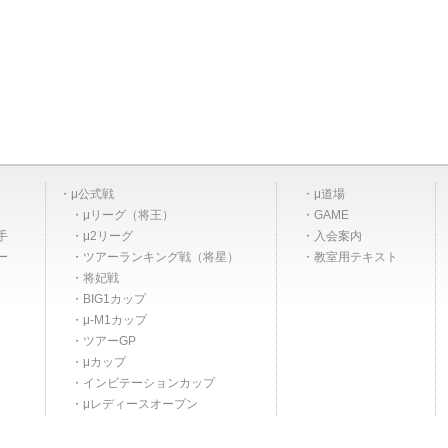
μ公式戦
μ道場
μリーグ（将王）
GAME
手
μ2リーグ
入会案内
ー
ツアーランキング戦（将星）
教室用テキスト
将妃戦
BIG1カップ
μ-M1カップ
ツアーGP
μカップ
インビテーションカップ
μレディースオープン