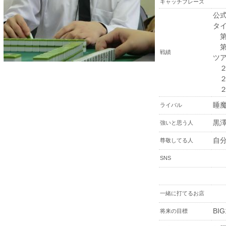
キャッチフレーズ
公
タ
第
第
戦績
ツ
２
２
２
睡魔
ライバル
黒澤
強いと思う人
自
尊敬してる人
SNS
一緒に打てるお店
BIG
将来の目標