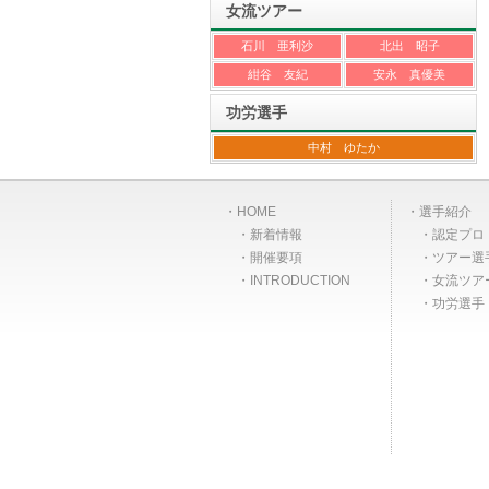
女流ツアー
石川 亜利沙
北出 昭子
紺谷 友紀
安永 真優美
功労選手
中村 ゆたか
HOME
選手紹介
新着情報
認定プロ
開催要項
ツアー選
INTRODUCTION
女流ツア
功労選手