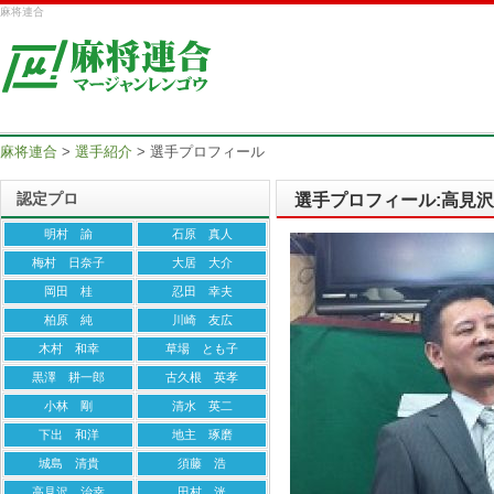
麻将連合
麻将連合
>
選手紹介
>
選手プロフィール
認定プロ
選手プロフィール:高見
明村 諭
石原 真人
梅村 日奈子
大居 大介
岡田 桂
忍田 幸夫
柏原 純
川崎 友広
木村 和幸
草場 とも子
黒澤 耕一郎
古久根 英孝
小林 剛
清水 英二
下出 和洋
地主 琢磨
城島 清貴
須藤 浩
高見沢 治幸
田村 洸