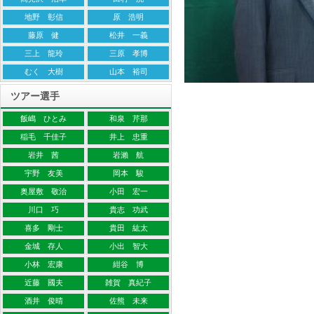
地野 彰信
原 浩明
藤原 健
松井 一義
三上 龍玲
三原 孝博
むく 大樹
山本 裕司
ツアー選手
飯嶋 ひとみ
和泉 芹那
稲毛 千佳子
井上 忠重
岩井 茜
岩瀨 航
宇野 友美
岡本 駿
奥屋敷 敬治
小田 宏一
川口 巧
貴志 功武
喜多 剛士
貴田 紘太
金城 存人
小出 智大
小林 宏康
紺谷 博
近藤 國夫
雑賀 真紀子
酒井 俊晴
佐熊 未来