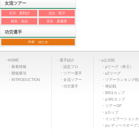
女流ツアー
石川 亜利沙
北出 昭子
紺谷 友紀
安永 真優美
功労選手
中村 ゆたか
HOME
選手紹介
μ公式戦
新着情報
認定プロ
μリーグ（将王）
開催要項
ツアー選手
μ2リーグ
INTRODUCTION
女流ツアー
ツアーランキング戦
功労選手
将妃戦
BIG1カップ
μ-M1カップ
ツアーGP
μカップ
インビテーションカ
μレディースオープ