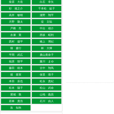
柴原 大造
白石 幸矢
杉 蔵之介
千本松 紘子
高井 敏晴
瀧野 翔平
月野 隆太
堤 文聡
戸構 亮
中出 雄介
永瀬 寛
西坂 昭利
西村 揚平
橋上 博紀
畑 慶行
林 大輝
平岡 武広
廣山美奈子
福原 慎平
藤川 まゆ
藤田 樹木
古中 翔馬
堀 亜実
保里 瑛子
本田 辰也
松永 貴紀
松本 陽子
松山 武命
屋城 敦
山地 義昌
若林 貴浩
石川 由人
洛 知秋