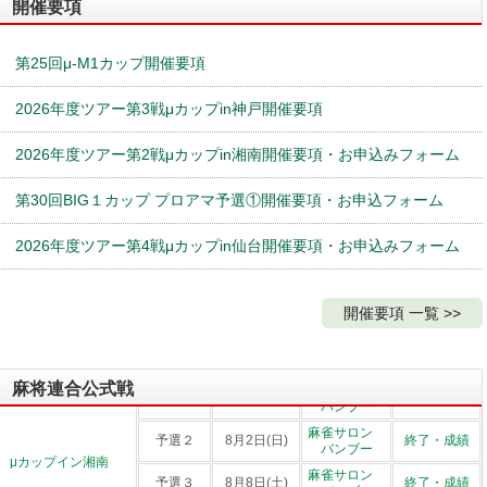
開催要項
予選２
5月5日(火)
柳 銀座本店
終了・成績
大塚「日本プ
μレディースオープン
ロ麻雀協会対
第25回μ-M1カップ開催要項
決勝大会
5月6日(水)
局室」 （麻雀
終了・成績
スリアロチャ
ンネル）
2026年度ツアー第3戦μカップin神戸開催要項
予選１
4月19日(日)
天満橋会館
終了・成績
予選２
5月17日(日)
天満橋会館
終了・成績
2026年度ツアー第2戦μカップin湘南開催要項・お申込みフォーム
μカップイン大阪
予選３
6月13日(土)
天満橋会館
終了・成績
第30回BIG１カップ プロアマ予選①開催要項・お申込フォーム
決勝大会
6月14日(日)
天満橋会館
終了・成績
１次・２次
柳銀座本店・
6月15日(日)
終了・成績
戦
柳2丁目店
2026年度ツアー第4戦μカップin仙台開催要項・お申込みフォーム
μ-Ｍ１カップ 本戦
決勝大会
6月27日(土)
柳 勝どき店
終了・成績
優勝者決定
スリアロチャ
6月28日(日)
終了・成績
戦
ンネル
開催要項 一覧 >>
μ-M1カップ 7月 月例予選
7月19日(日)
柳・銀座本店
終了・成績
ＢＩＧ１カップ プロアマ予選1
7月20日(月)
天満橋会館
終了・成績
麻将連合公式戦
麻雀サロン
予選１
7月26日(日)
終了・成績
バンブー
麻雀サロン
予選２
8月2日(日)
終了・成績
バンブー
μカップイン湘南
麻雀サロン
予選３
8月8日(土)
終了・成績