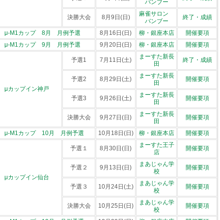
バンブー
麻雀サロン
決勝大会
8月9日(日)
終了・成績
バンブー
μ-M1カップ 8月 月例予選
8月16日(日)
柳・銀座本店
開催要項
μ-M1カップ 9月 月例予選
9月20日(日)
柳・銀座本店
開催要項
まーすた新長
予選1
7月11日(土)
終了・成績
田
まーすた新長
予選2
8月29日(土)
開催要項
田
μカップイン神戸
まーすた新長
予選3
9月26日(土)
開催要項
田
まーすた新長
決勝大会
9月27日(日)
開催要項
田
μ-M1カップ 10月 月例予選
10月18日(日)
柳・銀座本店
開催要項
まーすた王子
予選１
8月30日(日)
開催要項
店
まあじゃん学
予選２
9月13日(日)
開催要項
校
μカップイン仙台
まあじゃん学
予選３
10月24日(土)
開催要項
校
まあじゃん学
決勝大会
10月25日(日)
開催要項
校