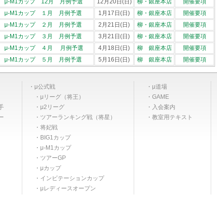
μ-M1カップ 12月 月例予選
12月20日(日)
柳・銀座本店
開催要項
μ-M1カップ １月 月例予選
1月17日(日)
柳・銀座本店
開催要項
μ-M1カップ ２月 月例予選
2月21日(日)
柳・銀座本店
開催要項
μ-M1カップ ３月 月例予選
3月21日(日)
柳・銀座本店
開催要項
μ-M1カップ ４月 月例予選
4月18日(日)
柳 銀座本店
開催要項
μ-M1カップ ５月 月例予選
5月16日(日)
柳 銀座本店
開催要項
μ公式戦
μ道場
μリーグ（将王）
GAME
手
μ2リーグ
入会案内
ー
ツアーランキング戦（将星）
教室用テキスト
将妃戦
BIG1カップ
μ-M1カップ
ツアーGP
μカップ
インビテーションカップ
μレディースオープン