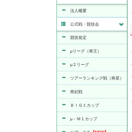
法人概要
公式戦・競技会
競技規定
μリーグ（将王）
μ２リーグ
ツアーランキング戦（将星）
将妃戦
ＢＩＧ１カップ
μ－Ｍ１カップ