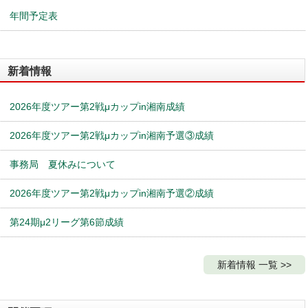
シルバー
年間予定表
有楽町「錦江
荘」、勝どき
プロ予選1
1月24日(土)
終了・成績
「柳勝どき
店」
銀座「柳本
新着情報
店」 、五反田
プロ予選２
2月1日(日)
「五反田ふれ
終了・成績
あい研修サロ
2026年度ツアー第2戦μカップin湘南成績
ン」
銀座「柳本
ＢＩＧ１カップ
全国大会・
店」、 有楽町
2026年度ツアー第2戦μカップin湘南予選③成績
トーナメン
2月21日(土)
「錦江荘」、
終了・成績
ト１
勝どき「柳勝
事務局 夏休みについて
どき店」
トーナメン
銀座「柳本
2月22日(日)
終了・成績
ト２・３
店」
2026年度ツアー第2戦μカップin湘南予選②成績
準々決勝・
勝どき「柳勝
2月28日(土)
終了・成績
準決勝
どき店」
第24期μ2リーグ第6節成績
大塚「スリア
決勝
3月1日(日)
終了・成績
ロαスタジオ」
予選
4月11日(土)
柳・銀座本店
終了・成績
新着情報 一覧 >>
関東インビテーショ
ンカップ
決勝大会
4月12日(日)
柳 勝どき店
終了・成績
予選１
4月29日(水)
柳 銀座本店
終了・成績