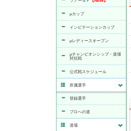
ツアーＧＰ
【NEW】
μカップ
インビテーションカップ
μレディースオープン
μチャンピオンシップ・道場
対抗戦
公式戦スケジュール
所属選手
登録選手
プロへの道
道場