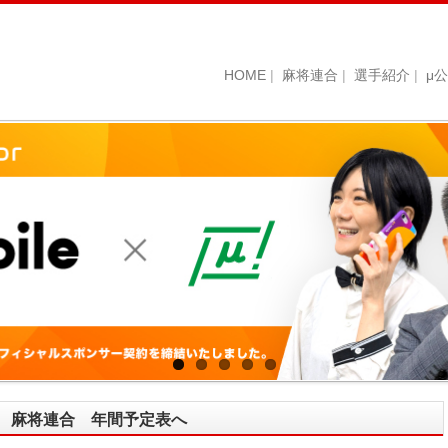
大会
日程
会場
申込
麻雀サロン
ＢＩＧ１カップ プロアマ予選2
10月12日(日)
終了・成績
HOME
麻将連合
選手紹介
μ
シルバー
μチャンピオンシップ・道場対抗
10月13日(月)
柳・銀座本店
終了・成績
戦
μ-M1カップ 11月 月例予選
11月16日(日)
柳・銀座本店
開催要項
ＢＩＧ１カップ プロアマ予選3
12月7日(日)
柳・銀座本店
終了・成績
予選１
12月14日(日)
柳・銀座本店
終了・成績
μカップイン東京
予選２
1月10日(土)
柳・銀座本店
終了・成績
決勝大会
1月11日(日)
柳・銀座本店
終了・成績
予選１
12月21日(日)
天満橋会館
終了・成績
予選２
1月18日(日)
天満橋会館
終了・成績
関西インビテーショ
ンカップ
予選３
1月31日(土)
天満橋会館
終了・成績
決勝大会
2月1日(日)
天満橋会館
開催要項
麻雀サロン
予選１
12月28日(日)
終了・成績
シルバー
麻雀サロン
μカップイン横浜
予選２
1月25日(日)
終了・成績
シルバー
麻将連合 年間予定表へ
麻雀サロン
決勝大会
2月8日(日)
開催要項