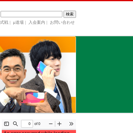
検
索:
公式戦
μ道場
入会案内
お問い合わせ