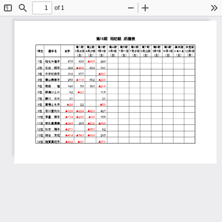
of 1
Toggle
Find
Zoom
Zoom
To
Sidebar
Out
In
第16期 将妃戦 成績表
第１節
第２節
第３節
第４節
第５節
第６節
第７節
第８節
第９節
準決勝
決定戦
順位
選手名
合計
5月9日
6月6日
9月5日
3月28日
4月25日
7月11日
7月25日
8月22日
10月3日
12月6日
10月31日
（土）
（土）
（土）
（土）
（土）
（土）
（土）
（土）
（土）
（土）
（日）
1位
稲毛千佳子
47.5
63.0
▲39.5 
24.0
2位
北出 昭子
32.8
▲49.6 
63.3
19.1
3位
千本松紘子
31.6
67.7
▲36.1 
4位
廣山美奈子
25.6
▲11.6 
60.2
▲23.0 
5位
岡田  桂
14.6
5.9
30.3
▲21.6 
6位
飯嶋ひとみ
9.2
▲2.3 
11.5
7位
藤川 まゆ
3.1
3.1
8位
草場とも子
▲2.8 
2.2
▲5.0 
9位
石川亜利沙
▲12.0 
▲22.4 
▲32.3 
42.7
10位
保里 瑛子
▲17.4 
▲23.0 
▲9.9 
15.5
11位
安永真優美
▲24.5 
29.5
▲23.2 
▲30.8 
12位
松本 陽子
▲27.1 
▲35.3 
8.2
13位
紺谷 友紀
▲41.4 
▲54.3 
▲16.6 
29.5
14位
雑賀真紀子
▲43.2 
▲6.1 
▲37.1 