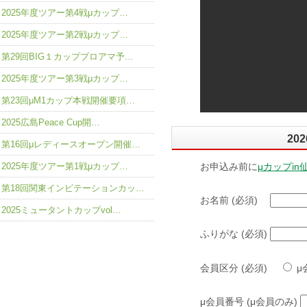
2025年度ツアー第4戦μカップ…
2025年度ツアー第2戦μカップ…
第29回BIG１カッププロアマ予…
2025年度ツアー第3戦μカップ…
第23回μM1カップ本戦開催要項…
2025広島Peace Cup開…
20
第16回μレディースオープン開催…
2025年度ツアー第1戦μカップ…
お申込み前に
μカップi
第18回関東インビテーションカッ…
お名前 (必須)
2025ミュータントカップvol…
ふりがな (必須)
会員区分 (必須)
μ
μ会員番号 (μ会員のみ)