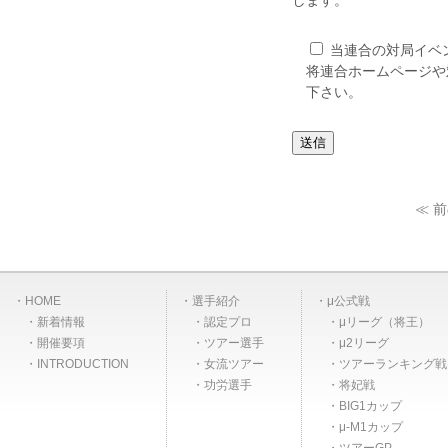
します。
当連合の対局イベ
将連合ホームページや
下さい。
≪ 
HOME
選手紹介
μ公式戦
新着情報
認定プロ
μリーグ（将王）
開催要項
ツアー選手
μ2リーグ
INTRODUCTION
女流ツアー
ツアーランキング戦
功労選手
将妃戦
BIG1カップ
μ-M1カップ