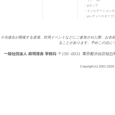
ツアーGP
μカップ
インビテーションカ
μレディースオープ
※当連合が開催する道場、対局イベントなどにご参加された際、お名前
ることがあります。予めこの点に
Copyright (c) 2001-2026