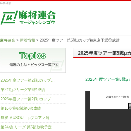
麻将連合
麻将連合
>
新着情報
>
2025年度ツアー第5戦μカップin東京予選①成績
2025年度ツアー第5戦μ
2025年度ツアー第5戦μ
2026年度ツアー第2戦μカップ…
第24期μ2リーグ第6節成績
2026年度ツアー第2戦μカップ…
第16期将妃戦第6節成績
無双-MUSOU- μプロアマ混…
第24期μリーグ 第6節放映予定