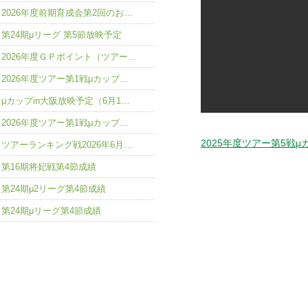
2026年度前期育成会第2回のお…
第24期μリーグ 第5節放映予定
2026年度ＧＰポイント（ツアー…
2026年度ツアー第1戦μカップ…
μカップin大阪放映予定（6月1…
2026年度ツアー第1戦μカップ…
2025年度ツアー第5戦μ
ツアーランキング戦2026年6月…
第16期将妃戦第4節成績
第24期μ2リーグ第4節成績
第24期μリーグ第4節成績