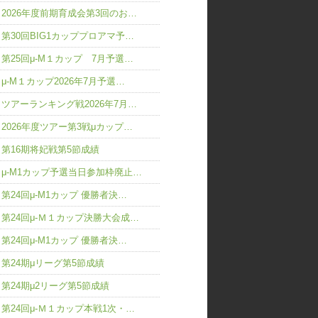
2026年度前期育成会第3回のお…
第30回BIG1カッププロアマ予…
第25回μ-M１カップ 7月予選…
μ-M１カップ2026年7月予選…
ツアーランキング戦2026年7月…
2026年度ツアー第3戦μカップ…
第16期将妃戦第5節成績
μ-M1カップ予選当日参加枠廃止…
第24回μ-M1カップ 優勝者決…
第24回μ-Ｍ１カップ決勝大会成…
第24回μ-M1カップ 優勝者決…
第24期μリーグ第5節成績
第24期μ2リーグ第5節成績
第24回μ-Ｍ１カップ本戦1次・…