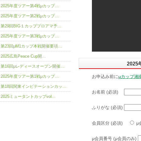
2025年度ツアー第4戦μカップ…
2025年度ツアー第2戦μカップ…
第29回BIG１カッププロアマ予…
2025年度ツアー第3戦μカップ…
第23回μM1カップ本戦開催要項…
2025広島Peace Cup開…
202
第16回μレディースオープン開催…
2025年度ツアー第1戦μカップ…
お申込み前に
μカップ湘
第18回関東インビテーションカッ…
お名前 (必須)
2025ミュータントカップvol…
ふりがな (必須)
会員区分 (必須)
μ
μ会員番号 (μ会員のみ)