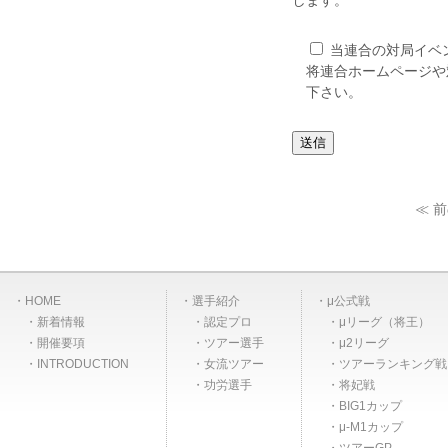
します。
当連合の対局イベ
将連合ホームページや
下さい。
≪ 
HOME
選手紹介
μ公式戦
新着情報
認定プロ
μリーグ（将王）
開催要項
ツアー選手
μ2リーグ
INTRODUCTION
女流ツアー
ツアーランキング戦
功労選手
将妃戦
BIG1カップ
μ-M1カップ