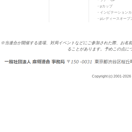
ツアーGP
μカップ
インビテーションカ
μレディースオープ
※当連合が開催する道場、対局イベントなどにご参加された際、お名前
ることがあります。予めこの点に
Copyright (c) 2001-2026