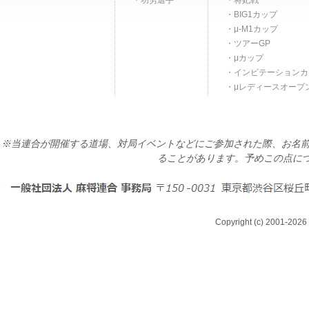
功労選手
将妃戦
BIG1カップ
μ-M1カップ
ツアーGP
μカップ
インビテーションカ
μレディースオープ
※当連合が開催する道場、対局イベントなどにご参加された際、お名前
ることがあります。予めこの点に
Copyright (c) 2001-2026