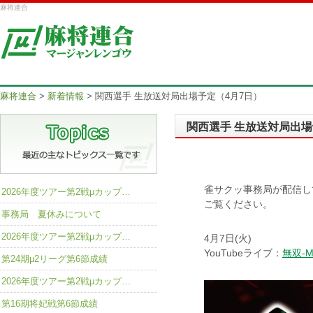
麻将連合
麻将連合
>
新着情報
>
関西選手 生放送対局出場予定（4月7日）
関西選手 生放送対局出場
雀サクッ事務局が配信し
2026年度ツアー第2戦μカップ…
ご覧ください。
事務局 夏休みについて
2026年度ツアー第2戦μカップ…
4月7日(火)
YouTubeライブ：
無双-
第24期μ2リーグ第6節成績
2026年度ツアー第2戦μカップ…
第16期将妃戦第6節成績