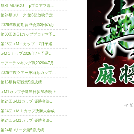
無双-MUSOU- μプロアマ混…
第24期μリーグ 第6節放映予定
2026年度前期育成会第3回のお…
第30回BIG1カッププロアマ予…
第25回μ-M１カップ 7月予選…
μ-M１カップ2026年7月予選…
ツアーランキング戦2026年7月…
2026年度ツアー第3戦μカップ…
第16期将妃戦第5節成績
μ-M1カップ予選当日参加枠廃止…
第24回μ-M1カップ 優勝者決…
≪ 
第24回μ-Ｍ１カップ決勝大会成…
第24回μ-M1カップ 優勝者決…
第24期μリーグ第5節成績