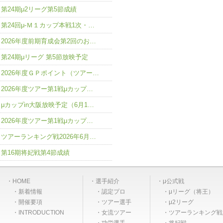
第24期μ2リーグ第5節成績
第24回μ-Ｍ１カップ本戦1次・…
2026年度前期育成会第2回のお…
第24期μリーグ 第5節放映予定
2026年度ＧＰポイント（ツアー…
2026年度ツアー第1戦μカップ…
μカップin大阪放映予定（6月1…
2026年度ツアー第1戦μカップ…
ツアーランキング戦2026年6月…
第16期将妃戦第4節成績
HOME
選手紹介
μ公式戦
新着情報
認定プロ
μリーグ（将王）
開催要項
ツアー選手
μ2リーグ
INTRODUCTION
女流ツアー
ツアーランキング戦