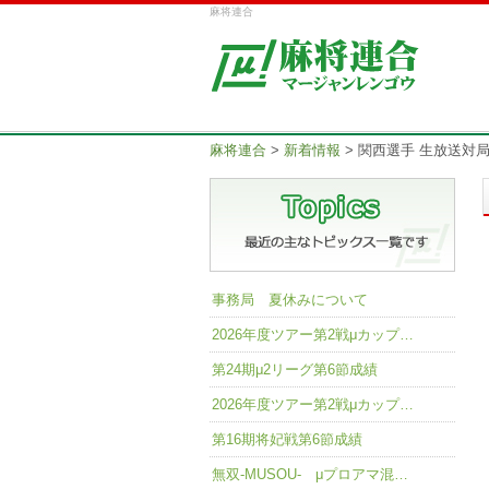
麻将連合
麻将連合
>
新着情報
>
関西選手 生放送対局
事務局 夏休みについて
2026年度ツアー第2戦μカップ…
第24期μ2リーグ第6節成績
2026年度ツアー第2戦μカップ…
第16期将妃戦第6節成績
無双-MUSOU- μプロアマ混…