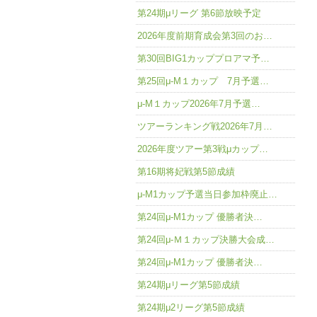
第24期μリーグ 第6節放映予定
2026年度前期育成会第3回のお…
第30回BIG1カッププロアマ予…
第25回μ-M１カップ 7月予選…
μ-M１カップ2026年7月予選…
ツアーランキング戦2026年7月…
2026年度ツアー第3戦μカップ…
第16期将妃戦第5節成績
μ-M1カップ予選当日参加枠廃止…
第24回μ-M1カップ 優勝者決…
第24回μ-Ｍ１カップ決勝大会成…
第24回μ-M1カップ 優勝者決…
第24期μリーグ第5節成績
第24期μ2リーグ第5節成績