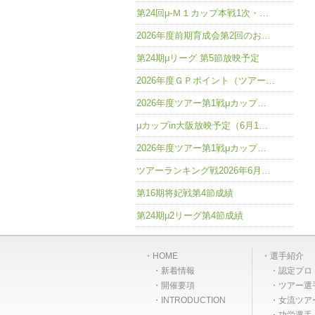
第24回μ-Ｍ１カップ本戦1次・…
2026年度前期育成会第2回のお…
第24期μリーグ 第5節放映予定
2026年度ＧＰポイント（ツアー…
2026年度ツアー第1戦μカップ…
μカップin大阪放映予定（6月1…
2026年度ツアー第1戦μカップ…
ツアーランキング戦2026年6月…
第16期将妃戦第4節成績
第24期μ2リーグ第4節成績
HOME
選手紹介
新着情報
認定プロ
開催要項
ツアー選
INTRODUCTION
女流ツア