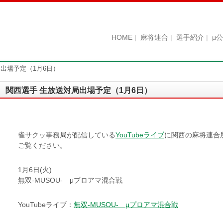
HOME
麻将連合
選手紹介
μ
出場予定（1月6日）
関西選手 生放送対局出場予定（1月6日）
雀サクッ事務局が配信している
YouTubeライブ
に関西の麻将連合
ご覧ください。
1月6日(火)
無双-MUSOU- μプロアマ混合戦
YouTubeライブ：
無双-MUSOU- μプロアマ混合戦