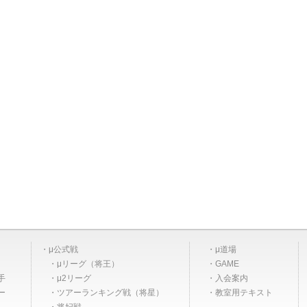
μ公式戦
μ道場
μリーグ（将王）
GAME
手
μ2リーグ
入会案内
ー
ツアーランキング戦（将星）
教室用テキスト