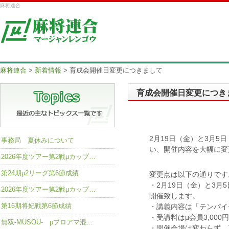
麻将連合
麻将連合
>
新着情報
>
育成会開催日変更につきまして
育成会開催日変更につき
2月19日（金）と3月
事務局 夏休みについて
い、開催内容を大幅に変
2026年度ツアー第2戦μカップ…
第24期μ2リーグ第6節成績
変更点は以下の通りです
・2月19日（金）と3月
2026年度ツアー第2戦μカップ…
開催致します。
第16期将妃戦第6節成績
・講義内容は「テンパイ
・受講料はμ会員3,000
無双-MUSOU- μプロアマ混…
・開催会場は変わらず、