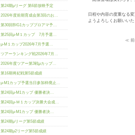
第24期μリーグ 第6節放映予定
日程や内容の度重なる変
2026年度前期育成会第3回のお…
ようよろしくお願いいた
第30回BIG1カッププロアマ予…
第25回μ-M１カップ 7月予選…
≪ 
μ-M１カップ2026年7月予選…
ツアーランキング戦2026年7月…
2026年度ツアー第3戦μカップ…
第16期将妃戦第5節成績
μ-M1カップ予選当日参加枠廃止…
第24回μ-M1カップ 優勝者決…
第24回μ-Ｍ１カップ決勝大会成…
第24回μ-M1カップ 優勝者決…
第24期μリーグ第5節成績
第24期μ2リーグ第5節成績