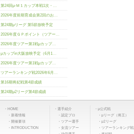
第24回μ-Ｍ１カップ本戦1次・…
2026年度前期育成会第2回のお…
第24期μリーグ 第5節放映予定
2026年度ＧＰポイント（ツアー…
2026年度ツアー第1戦μカップ…
μカップin大阪放映予定（6月1…
2026年度ツアー第1戦μカップ…
ツアーランキング戦2026年6月…
第16期将妃戦第4節成績
第24期μ2リーグ第4節成績
HOME
選手紹介
μ公式戦
新着情報
認定プロ
μリーグ（将王）
開催要項
ツアー選手
μ2リーグ
INTRODUCTION
女流ツアー
ツアーランキング戦