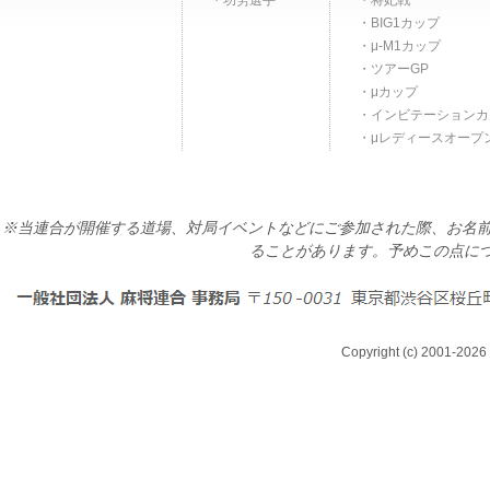
功労選手
将妃戦
BIG1カップ
μ-M1カップ
ツアーGP
μカップ
インビテーションカ
μレディースオープ
※当連合が開催する道場、対局イベントなどにご参加された際、お名前
ることがあります。予めこの点に
Copyright (c) 2001-2026