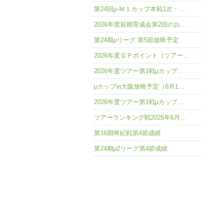
第24回μ-Ｍ１カップ本戦1次・…
2026年度前期育成会第2回のお…
第24期μリーグ 第5節放映予定
2026年度ＧＰポイント（ツアー…
2026年度ツアー第1戦μカップ…
μカップin大阪放映予定（6月1…
2026年度ツアー第1戦μカップ…
ツアーランキング戦2026年6月…
第16期将妃戦第4節成績
第24期μ2リーグ第4節成績