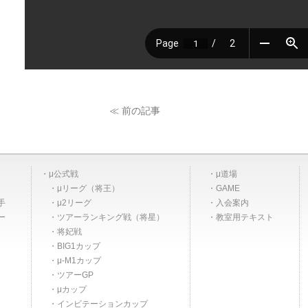
≪ 前の記事
μ公式戦
μ道場
μリーグ（将王）
GAME
手
μ2リーグ
入会案内
ー
ツアーランキング戦（将星）
教室用テキスト
将妃戦
BIG1カップ
μ-M1カップ
ツアーGP
μカップ
インビテーションカップ