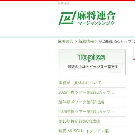
麻将連合
麻将連合
>
新着情報
>
第29回BIG1カップT
事務局 夏休みについて
2026年度ツアー第2戦μカップ…
第24期μ2リーグ第6節成績
2026年度ツアー第2戦μカップ…
第16期将妃戦第6節成績
無双-MUSOU- μプロアマ混…