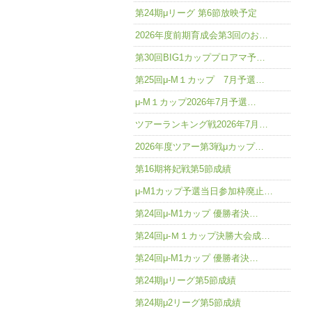
第24期μリーグ 第6節放映予定
2026年度前期育成会第3回のお…
第30回BIG1カッププロアマ予…
第25回μ-M１カップ 7月予選…
μ-M１カップ2026年7月予選…
ツアーランキング戦2026年7月…
2026年度ツアー第3戦μカップ…
第16期将妃戦第5節成績
μ-M1カップ予選当日参加枠廃止…
第24回μ-M1カップ 優勝者決…
第24回μ-Ｍ１カップ決勝大会成…
第24回μ-M1カップ 優勝者決…
第24期μリーグ第5節成績
第24期μ2リーグ第5節成績