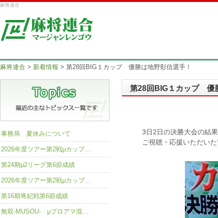
麻将連合
麻将連合
>
新着情報
>
第28回BIG１カップ 優勝は地野彰信選手！
第28回BIG１カップ 
3日2日の決勝大会の結
事務局 夏休みについて
ご視聴・応援いただいた
2026年度ツアー第2戦μカップ…
第24期μ2リーグ第6節成績
2026年度ツアー第2戦μカップ…
第16期将妃戦第6節成績
無双-MUSOU- μプロアマ混…