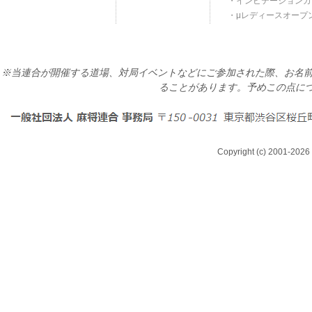
インビテーションカ
μレディースオープ
※当連合が開催する道場、対局イベントなどにご参加された際、お名前
ることがあります。予めこの点に
Copyright (c) 2001-2026