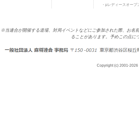
μレディースオープ
※当連合が開催する道場、対局イベントなどにご参加された際、お名前
ることがあります。予めこの点に
Copyright (c) 2001-2026