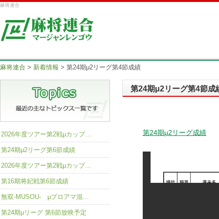
麻将連合
麻将連合
>
新着情報
>
第24期μ2リーグ第4節成績
第24期μ2リーグ第4節成
第24期μ2リーグ成績
2026年度ツアー第2戦μカップ…
第24期μ2リーグ第6節成績
2026年度ツアー第2戦μカップ…
第16期将妃戦第6節成績
無双-MUSOU- μプロアマ混…
第24期μリーグ 第6節放映予定