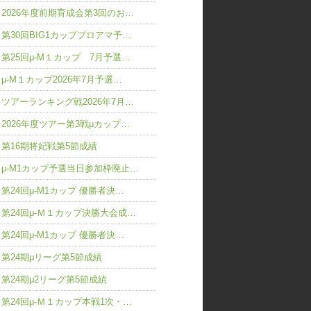
2026年度前期育成会第3回のお…
第30回BIG1カッププロアマ予…
第25回μ-M１カップ 7月予選…
μ-M１カップ2026年7月予選…
ツアーランキング戦2026年7月…
2026年度ツアー第3戦μカップ…
第16期将妃戦第5節成績
μ-M1カップ予選当日参加枠廃止…
第24回μ-M1カップ 優勝者決…
第24回μ-Ｍ１カップ決勝大会成…
第24回μ-M1カップ 優勝者決…
第24期μリーグ第5節成績
第24期μ2リーグ第5節成績
第24回μ-Ｍ１カップ本戦1次・…