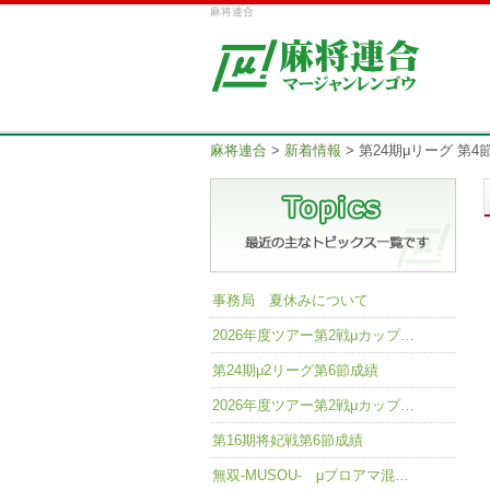
麻将連合
麻将連合
>
新着情報
>
第24期μリーグ 第
事務局 夏休みについて
2026年度ツアー第2戦μカップ…
第24期μ2リーグ第6節成績
2026年度ツアー第2戦μカップ…
第16期将妃戦第6節成績
無双-MUSOU- μプロアマ混…