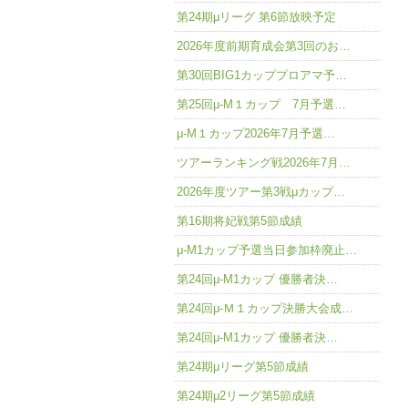
第24期μリーグ 第6節放映予定
2026年度前期育成会第3回のお…
第30回BIG1カッププロアマ予…
第25回μ-M１カップ 7月予選…
μ-M１カップ2026年7月予選…
ツアーランキング戦2026年7月…
2026年度ツアー第3戦μカップ…
第16期将妃戦第5節成績
μ-M1カップ予選当日参加枠廃止…
第24回μ-M1カップ 優勝者決…
第24回μ-Ｍ１カップ決勝大会成…
第24回μ-M1カップ 優勝者決…
第24期μリーグ第5節成績
第24期μ2リーグ第5節成績