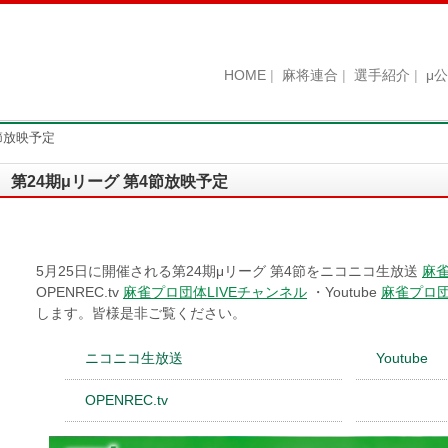
HOME
麻将連合
選手紹介
μ
4節放映予定
第24期μリーグ 第4節放映予定
5月25日に開催される第24期μリーグ 第4節をニコニコ生放送
麻
OPENREC.tv
麻雀プロ団体LIVEチャンネル
・Youtube
麻雀プロ団
します。皆様是非ご覧ください。
ニコニコ生放送
Youtube
OPENREC.tv