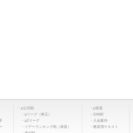
μ公式戦
μ道場
μリーグ（将王）
GAME
手
μ2リーグ
入会案内
ー
ツアーランキング戦（将星）
教室用テキスト