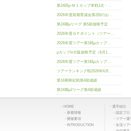
第24回μ-Ｍ１カップ本戦1次・…
2026年度前期育成会第2回のお…
第24期μリーグ 第5節放映予定
2026年度ＧＰポイント（ツアー…
2026年度ツアー第1戦μカップ…
μカップin大阪放映予定（6月1…
2026年度ツアー第1戦μカップ…
ツアーランキング戦2026年6月…
第16期将妃戦第4節成績
第24期μ2リーグ第4節成績
HOME
選手紹介
新着情報
認定プロ
開催要項
ツアー選
INTRODUCTION
女流ツア