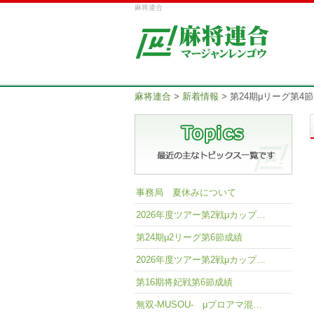
麻将連合
麻将連合
>
新着情報
>
第24期μリーグ第4
事務局 夏休みについて
2026年度ツアー第2戦μカップ…
第24期μ2リーグ第6節成績
2026年度ツアー第2戦μカップ…
第16期将妃戦第6節成績
無双-MUSOU- μプロアマ混…