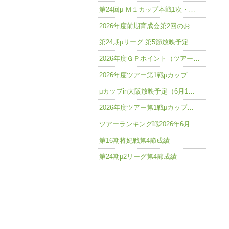
第24回μ-Ｍ１カップ本戦1次・…
2026年度前期育成会第2回のお…
第24期μリーグ 第5節放映予定
2026年度ＧＰポイント（ツアー…
2026年度ツアー第1戦μカップ…
μカップin大阪放映予定（6月1…
2026年度ツアー第1戦μカップ…
ツアーランキング戦2026年6月…
第16期将妃戦第4節成績
第24期μ2リーグ第4節成績