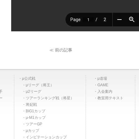
≪ 前の記事
μ公式戦
μ道場
μリーグ（将王）
GAME
手
μ2リーグ
入会案内
ー
ツアーランキング戦（将星）
教室用テキスト
将妃戦
BIG1カップ
μ-M1カップ
ツアーGP
μカップ
インビテーションカップ