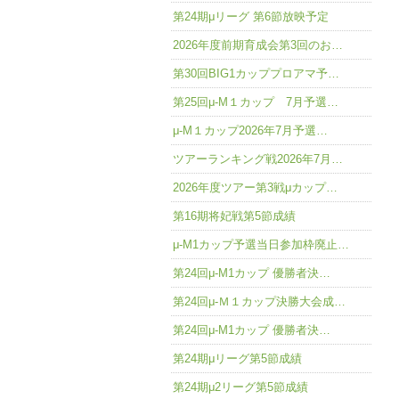
第24期μリーグ 第6節放映予定
2026年度前期育成会第3回のお…
第30回BIG1カッププロアマ予…
第25回μ-M１カップ 7月予選…
μ-M１カップ2026年7月予選…
ツアーランキング戦2026年7月…
2026年度ツアー第3戦μカップ…
第16期将妃戦第5節成績
μ-M1カップ予選当日参加枠廃止…
第24回μ-M1カップ 優勝者決…
第24回μ-Ｍ１カップ決勝大会成…
第24回μ-M1カップ 優勝者決…
第24期μリーグ第5節成績
第24期μ2リーグ第5節成績