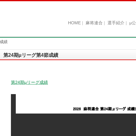
HOME
麻将連合
選手紹介
μ
節成績
第24期μリーグ第4節成績
第24期μリーグ成績