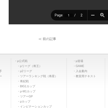
≪ 前の記事
μ公式戦
μ道場
μリーグ（将王）
GAME
手
μ2リーグ
入会案内
ー
ツアーランキング戦（将星）
教室用テキスト
将妃戦
BIG1カップ
μ-M1カップ
ツアーGP
μカップ
インビテーションカップ