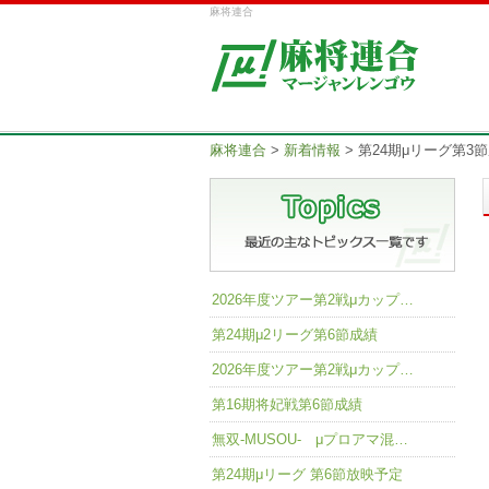
麻将連合
麻将連合
>
新着情報
>
第24期μリーグ第3
2026年度ツアー第2戦μカップ…
第24期μ2リーグ第6節成績
2026年度ツアー第2戦μカップ…
第16期将妃戦第6節成績
無双-MUSOU- μプロアマ混…
第24期μリーグ 第6節放映予定