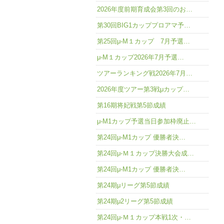
2026年度前期育成会第3回のお…
第30回BIG1カッププロアマ予…
第25回μ-M１カップ 7月予選…
μ-M１カップ2026年7月予選…
ツアーランキング戦2026年7月…
2026年度ツアー第3戦μカップ…
第16期将妃戦第5節成績
μ-M1カップ予選当日参加枠廃止…
第24回μ-M1カップ 優勝者決…
第24回μ-Ｍ１カップ決勝大会成…
第24回μ-M1カップ 優勝者決…
第24期μリーグ第5節成績
第24期μ2リーグ第5節成績
第24回μ-Ｍ１カップ本戦1次・…