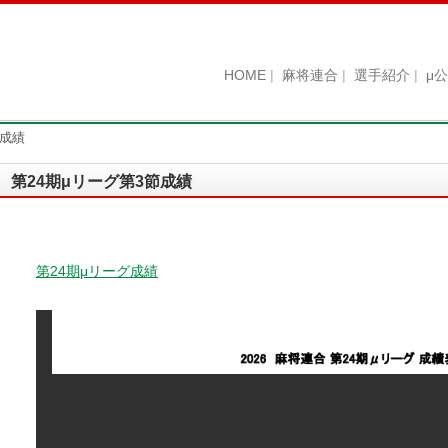
HOME
麻将連合
選手紹介
μ
節成績
第24期μリーグ第3節成績
第24期μリーグ成績