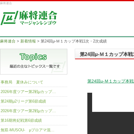
麻将連合
麻将連合
>
新着情報
>
第24回μ-Ｍ１カップ本戦1次・2次成績
第24回μ-Ｍ１カップ本戦
第24回μ-Ｍ１カップ本
事務局 夏休みについて
2026年度ツアー第2戦μカップ…
第24期μ2リーグ第6節成績
2026年度ツアー第2戦μカップ…
第16期将妃戦第6節成績
無双-MUSOU- μプロアマ混…