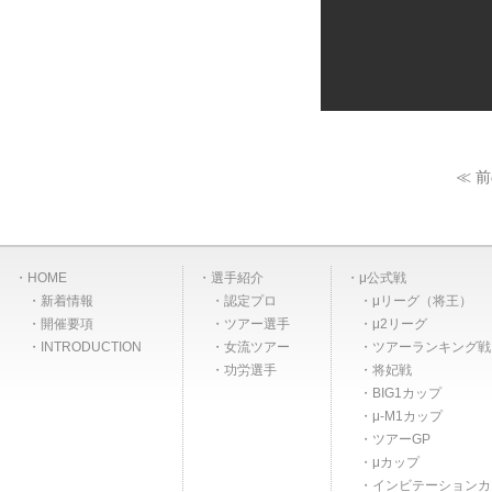
≪ 
HOME
選手紹介
μ公式戦
新着情報
認定プロ
μリーグ（将王）
開催要項
ツアー選手
μ2リーグ
INTRODUCTION
女流ツアー
ツアーランキング戦
功労選手
将妃戦
BIG1カップ
μ-M1カップ
ツアーGP
μカップ
インビテーションカ