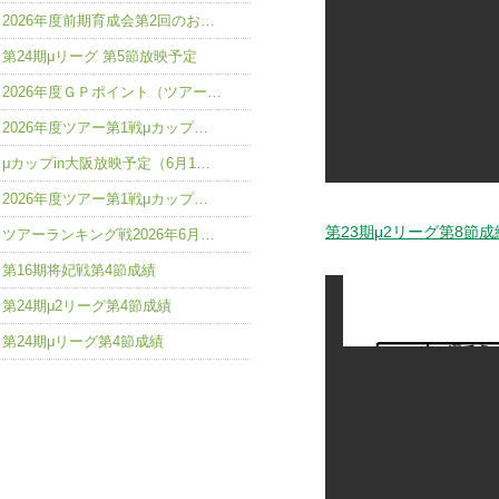
2026年度前期育成会第2回のお…
第24期μリーグ 第5節放映予定
2026年度ＧＰポイント（ツアー…
2026年度ツアー第1戦μカップ…
μカップin大阪放映予定（6月1…
2026年度ツアー第1戦μカップ…
第23期μ2リーグ第8節成
ツアーランキング戦2026年6月…
第16期将妃戦第4節成績
第24期μ2リーグ第4節成績
第24期μリーグ第4節成績